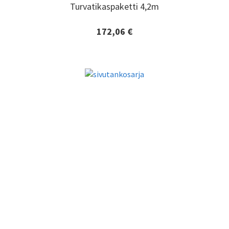
Turvatikaspaketti 4,2m
Turvatikaspaketti 4,2m
172,06 €
Lisätiedot ja tilaaminen