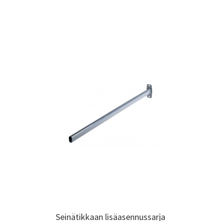
Seinätikkaan lisäasennussarja
Seinätikkaan lisäasennussarja