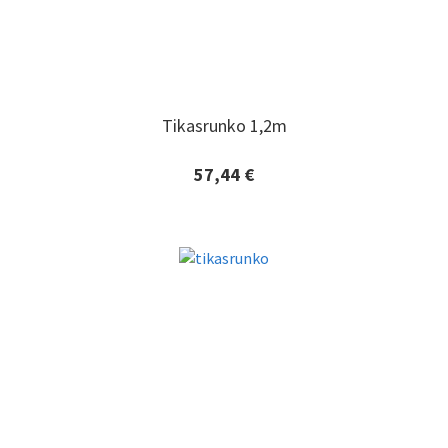
Tikasrunko 1,2m
Tikasrunko 1,2m
57,44 €
Lisätiedot ja tilaaminen