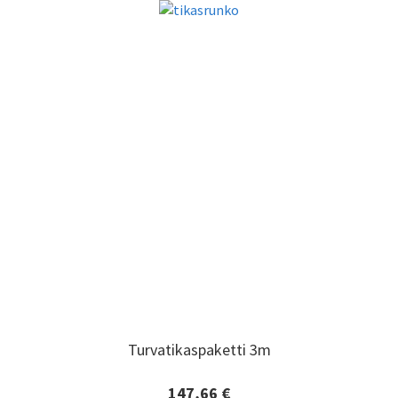
Turvatikaspaketti 3m
Turvatikaspaketti 3m
147,66 €