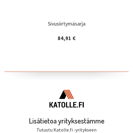
Sivusiirtymäsarja
Sivusiirtymäsarja
84,91 €
Lisätiedot ja tilaaminen
Lisätietoa yrityksestämme
Tutustu Katolle.fi -yritykseen