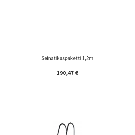
Seinätikaspaketti 1,2m
Seinätikaspaketti 1,2m
190,47 €
Lisätiedot ja tilaaminen