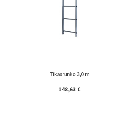
Tikasrunko 3,0 m
Tikasrunko 3,0 m
148,63 €
Lisätiedot ja tilaaminen