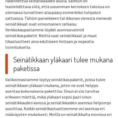
rakennettua seinätikkaiden avulla. Samoin on
huolehdittava siitä, että useamman kerroksen taloissa on
olemassa turvallinen alaspääsy esimerkiksi tulipalon
sattuessa. Tällöin parvekkeen tai ikkunan vierestä menevät
seinätikkaat ovat erinomainen ratkaisu.
Verkkokaupastamme löydät asennusvalmiit
seinätikaspaketit. Meiltä saat seinätikkaat ja muut
tikastuotteet aina edulliseen hintaan ja nopealla
toimituksella.
Seinätikkaan yläkaari tulee mukana
paketissa
Valikoimastamme löytyy seinätikaspaketit, joissa tulee
seinätikkaan yläkaari mukana, joten ne ovat helppo
asentaa kokonaisena pakettina. Sinun ei siis tarvitse
erikseen miettiä, mikä yläkaari sopisi juuri sinun
seinätikkauden kanssa ja seinätikkaiden asennus helpompi
suorittaa. Kaikki seinätikastuotteemme voi asentaa eri
määräysten mukaisesti. Meillä on seinätikkaita monissa eri