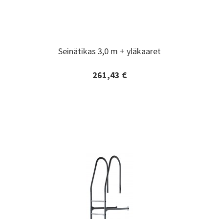
Seinätikas 3,0 m + yläkaaret
Seinätikas 3,0 m + yläkaaret
261,43 €
Lisätiedot ja tilaaminen