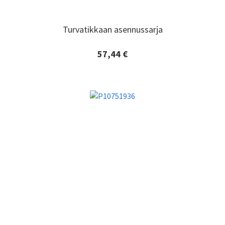
Turvatikkaan asennussarja
Turvatikkaan asennussarja
57,44 €
Lisätiedot ja tilaaminen