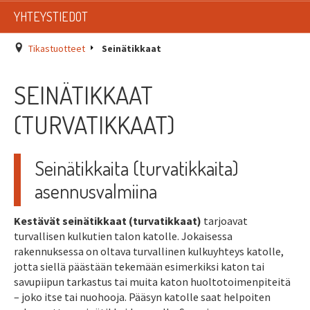
LISTAT
YHTEYSTIEDOT
SADEVESIJÄRJESTELMÄT
Tikastuotteet
Seinätikkaat
KATTOTURVATUOTTEET
SEINÄTIKKAAT
TIKASTUOTTEET
(TURVATIKKAAT)
KATTOLUUKUT JA KATTOLÄPIVIENNIT
Seinätikkaita (turvatikkaita)
TARVIKKEET
asennusvalmiina
TARJOUSTUOTTEET
Kestävät seinätikkaat (turvatikkaat)
tarjoavat
turvallisen kulkutien talon katolle. Jokaisessa
PYYDÄ TARJOUS ASENNUKSESTA
rakennuksessa on oltava turvallinen kulkuyhteys katolle,
jotta siellä päästään tekemään esimerkiksi katon tai
savupiipun tarkastus tai muita katon huoltotoimenpiteitä
– joko itse tai nuohooja. Pääsyn katolle saat helpoiten