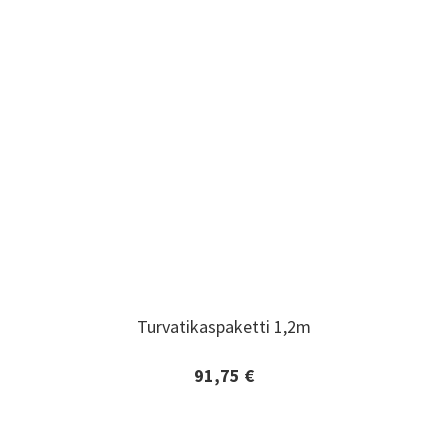
Turvatikaspaketti 1,2m
Turvatikaspaketti 1,2m
91,75 €
Lisätiedot ja tilaaminen