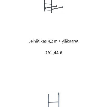
Seinätikas 4,2 m + yläkaaret
Seinätikas 4,2 m + yläkaaret
291,44 €
Lisätiedot ja tilaaminen