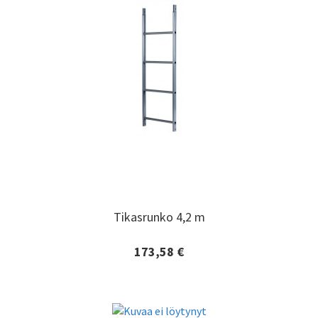
Tikasrunko 4,2 m
Tikasrunko 4,2 m
173,58 €
Lisätiedot ja tilaaminen