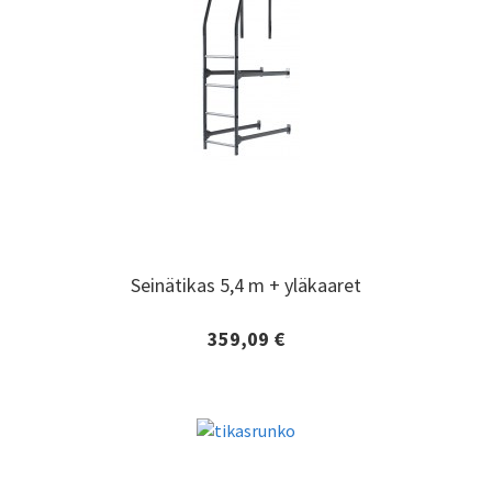
Seinätikas 5,4 m + yläkaaret
Seinätikas 5,4 m + yläkaaret
359,09 €
Lisätiedot ja tilaaminen