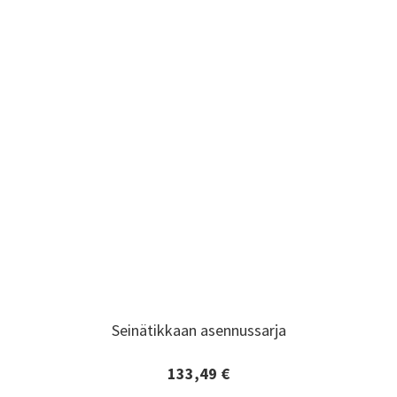
Seinätikkaan asennussarja
Seinätikkaan asennussarja
133,49 €
Lisätiedot ja tilaaminen