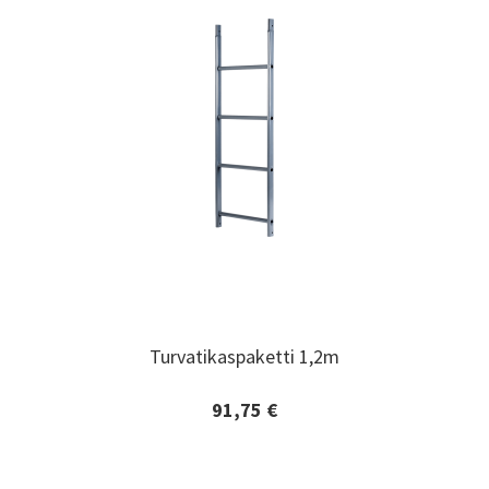
Turvatikaspaketti 1,2m
Turvatikaspaketti 1,2m
91,75 €
Lisätiedot ja tilaaminen