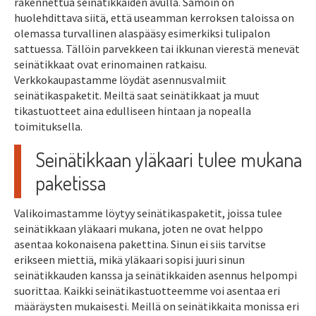
rakennettua seinätikkaiden avulla. Samoin on
huolehdittava siitä, että useamman kerroksen taloissa on
olemassa turvallinen alaspääsy esimerkiksi tulipalon
sattuessa. Tällöin parvekkeen tai ikkunan vierestä menevät
seinätikkaat ovat erinomainen ratkaisu.
Verkkokaupastamme löydät asennusvalmiit
seinätikaspaketit. Meiltä saat seinätikkaat ja muut
tikastuotteet aina edulliseen hintaan ja nopealla
toimituksella.
Seinätikkaan yläkaari tulee mukana
paketissa
Valikoimastamme löytyy seinätikaspaketit, joissa tulee
seinätikkaan yläkaari mukana, joten ne ovat helppo
asentaa kokonaisena pakettina. Sinun ei siis tarvitse
erikseen miettiä, mikä yläkaari sopisi juuri sinun
seinätikkauden kanssa ja seinätikkaiden asennus helpompi
suorittaa. Kaikki seinätikastuotteemme voi asentaa eri
määräysten mukaisesti. Meillä on seinätikkaita monissa eri