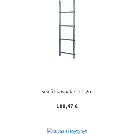
Seinätikaspaketti 1,2m
Seinätikaspaketti 1,2m
190,47 €
Lisätiedot ja tilaaminen