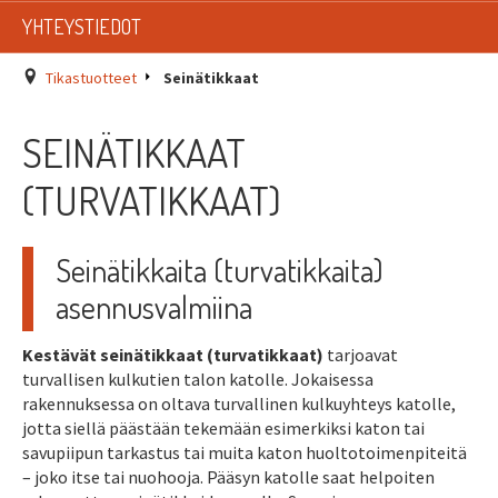
LISTAT
YHTEYSTIEDOT
SADEVESIJÄRJESTELMÄT
Tikastuotteet
Seinätikkaat
KATTOTURVATUOTTEET
SEINÄTIKKAAT
TIKASTUOTTEET
(TURVATIKKAAT)
KATTOLUUKUT JA KATTOLÄPIVIENNIT
Seinätikkaita (turvatikkaita)
TARVIKKEET
asennusvalmiina
TARJOUSTUOTTEET
Kestävät seinätikkaat (turvatikkaat)
tarjoavat
turvallisen kulkutien talon katolle. Jokaisessa
PYYDÄ TARJOUS ASENNUKSESTA
rakennuksessa on oltava turvallinen kulkuyhteys katolle,
jotta siellä päästään tekemään esimerkiksi katon tai
savupiipun tarkastus tai muita katon huoltotoimenpiteitä
– joko itse tai nuohooja. Pääsyn katolle saat helpoiten