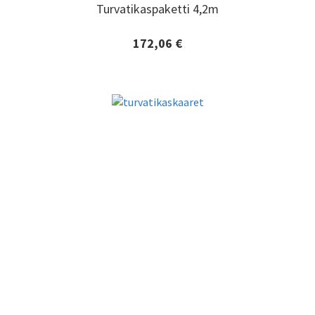
Turvatikaspaketti 4,2m
Turvatikaspaketti 4,2m
172,06 €
Lisätiedot ja tilaaminen