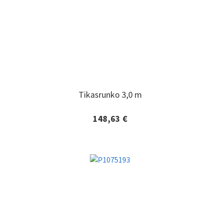
Tikasrunko 3,0 m
Tikasrunko 3,0 m
148,63 €
Lisätiedot ja tilaaminen