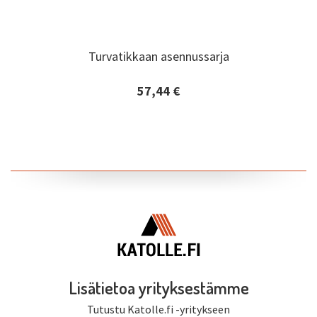
Turvatikkaan asennussarja
Turvatikkaan asennussarja
57,44 €
Lisätiedot ja tilaaminen
Lisätietoa yrityksestämme
Tutustu Katolle.fi -yritykseen