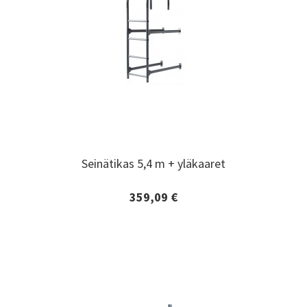
Seinätikas 5,4 m + yläkaaret
Seinätikas 5,4 m + yläkaaret
359,09 €
Lisätiedot ja tilaaminen