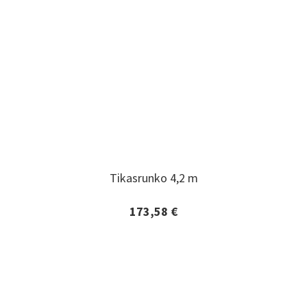
Tikasrunko 4,2 m
Tikasrunko 4,2 m
173,58 €
Lisätiedot ja tilaaminen