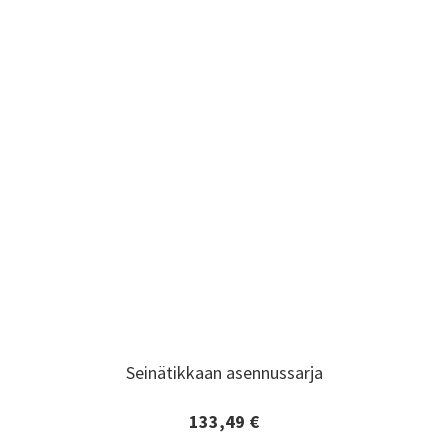
Seinätikkaan asennussarja
Seinätikkaan asennussarja
133,49 €
Lisätiedot ja tilaaminen