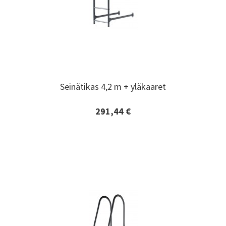
Seinätikas 4,2 m + yläkaaret
Seinätikas 4,2 m + yläkaaret
291,44 €
Lisätiedot ja tilaaminen