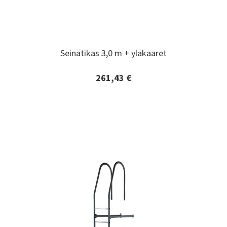
Seinätikas 3,0 m + yläkaaret
Seinätikas 3,0 m + yläkaaret
261,43 €
Lisätiedot ja tilaaminen