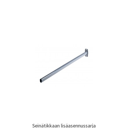
Seinätikkaan lisäasennussarja
Seinätikkaan lisäasennussarja