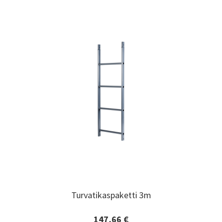
Turvatikaspaketti 3m
Turvatikaspaketti 3m
147,66 €