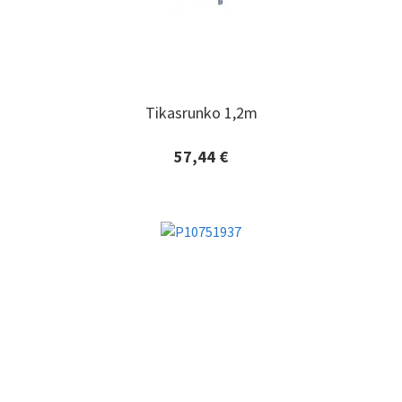
Tikasrunko 1,2m
Tikasrunko 1,2m
57,44 €
Lisätiedot ja tilaaminen