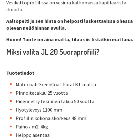
Vesikattoprofiilissa on vesiura katkomassa kapillaarista
ilmiötä.
Aaltopelti ja sen hinta on helposti laskettavissa ohessa
olevan neliöhinnan avulla.
Huom! Tuote on aina matta, tilaa siis listatkin mattana.
Miksi valita JL 20 Suoraprofiili?
Tuotetiedot
Materiaali GreenCoat Pural BT matta
Pinnoitetakuu 25 vuotta
Pidennetty tekninen takuu 50 vuotta
Hyötyleveys 1100 mm
Profiilin kokonaiskorkeus 48 mm
Paino / m2: 4kg
Helppo asentaa.