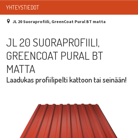
LISTAT
YHTEYSTIEDOT
SADEVESIJÄRJESTELMÄT
JL 20 Suoraprofiili, GreenCoat Pural BT matta
KATTOTURVATUOTTEET
JL 20 SUORAPROFIILI,
TIKASTUOTTEET
GREENCOAT PURAL BT
KATTOLUUKUT JA KATTOLÄPIVIENNIT
MATTA
TARVIKKEET
Laadukas profiilipelti kattoon tai seinään!
TARJOUSTUOTTEET
PYYDÄ TARJOUS ASENNUKSESTA