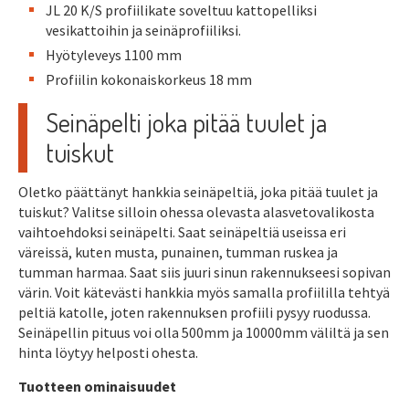
JL 20 K/S profiilikate soveltuu kattopelliksi
vesikattoihin ja seinäprofiiliksi.
Hyötyleveys 1100 mm
Profiilin kokonaiskorkeus 18 mm
Seinäpelti joka pitää tuulet ja
tuiskut
Oletko päättänyt hankkia seinäpeltiä, joka pitää tuulet ja
tuiskut? Valitse silloin ohessa olevasta alasvetovalikosta
vaihtoehdoksi seinäpelti. Saat seinäpeltiä useissa eri
väreissä, kuten musta, punainen, tumman ruskea ja
tumman harmaa. Saat siis juuri sinun rakennukseesi sopivan
värin. Voit kätevästi hankkia myös samalla profiililla tehtyä
peltiä katolle, joten rakennuksen profiili pysyy ruodussa.
Seinäpellin pituus voi olla 500mm ja 10000mm väliltä ja sen
hinta löytyy helposti ohesta.
Tuotteen ominaisuudet