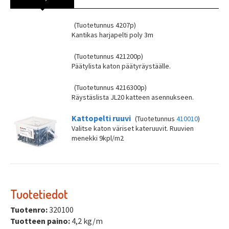
(Tuotetunnus 4207p)
Kantikas harjapelti poly 3m
(Tuotetunnus 421200p)
Päätylista katon päätyräystäälle.
(Tuotetunnus 4216300p)
Räystäslista JL20 katteen asennukseen.
Kattopelti ruuvi
(Tuotetunnus
410010
)
Valitse katon väriset kateruuvit. Ruuvien
menekki 9kpl/m2
Tuotetiedot
Tuotenro:
320100
Tuotteen paino:
4,2 kg/m