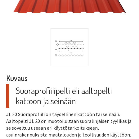
Kuvaus
Suoraprofiilipelti eli aaltopelti
kattoon ja seinään
JL 20 Suoraprofiili on täydellinen kattoon tai seinään.
Aaltopelti JL 20 on muotoilultaan suoralinjaisen tyylikäs ja
se soveltuu useaan eri käyttötarkoitukseen,
asuinrakennuksista maatalouden ja teollisuuden käyttöön.