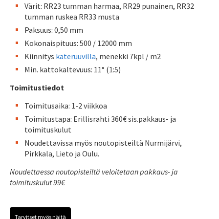
Värit: RR23 tumman harmaa, RR29 punainen, RR32
tumman ruskea RR33 musta
Paksuus: 0,50 mm
Kokonaispituus: 500 / 12000 mm
Kiinnitys
kateruuvilla
, menekki 7kpl / m2
Min. kattokaltevuus: 11° (1:5)
Toimitustiedot
Toimitusaika: 1-2 viikkoa
Toimitustapa: Erillisrahti 360€ sis.pakkaus- ja
toimituskulut
Noudettavissa myös noutopisteiltä Nurmijärvi,
Pirkkala, Lieto ja Oulu.
Noudettaessa noutopisteiltä veloitetaan pakkaus- ja
toimituskulut 99€
Tarvitset myös näitä