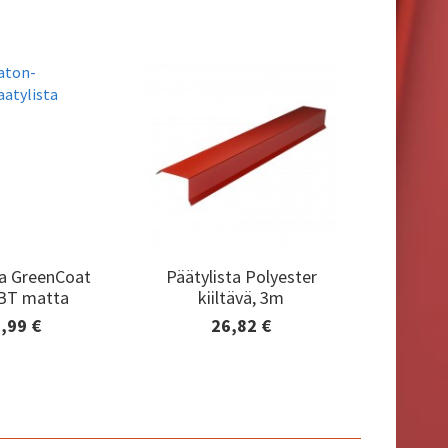
ta GreenCoat
Päätylista Polyester
ta GreenCoat
Päätylista Polyester
 BT matta
kiiltävä, 3m
 BT matta
kiiltävä, 3m
,99 €
26,82 €
tiedot ja
Lisätiedot ja
aaminen
tilaaminen