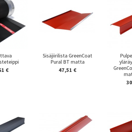
ttava
Sisäjiirilista GreenCoat
Pulpe
ttava
Sisäjiirilista GreenCoat
Pulpe
isteteippi
Pural BT matta
ylärä
isteteippi
Pural BT matta
ylärä
GreenCo
GreenCo
61 €
47,51 €
edot ja
Lisätiedot ja
mat
mat
minen
tilaaminen
30
Lisä
til