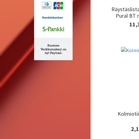
Räystäslist
Räystäslist
Pural BT 
Pural BT 
11,
Lisäti
tilaa
Kolmiotii
Kolmiotii
2,1
Lisäti
tilaa