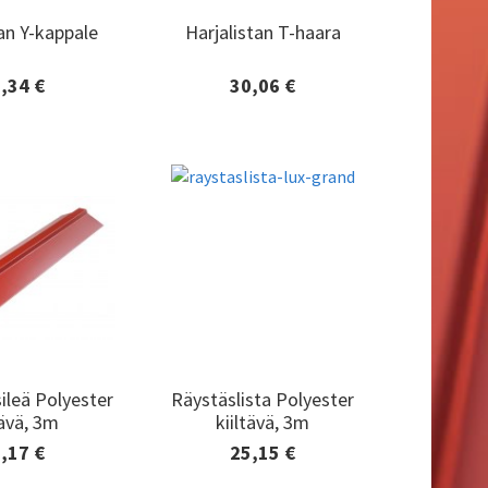
an Y-kappale
Harjalistan T-haara
an Y-kappale
Harjalistan T-haara
,34 €
30,06 €
tiedot ja
Lisätiedot ja
aaminen
tilaaminen
sileä Polyester
Räystäslista Polyester
sileä Polyester
Räystäslista Polyester
tävä, 3m
kiiltävä, 3m
tävä, 3m
kiiltävä, 3m
,17 €
25,15 €
tiedot ja
Lisätiedot ja
aaminen
tilaaminen