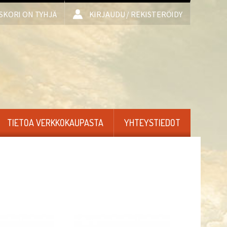
SKORI ON TYHJÄ
KIRJAUDU / REKISTERÖIDY
TIETOA VERKKOKAUPASTA
YHTEYSTIEDOT