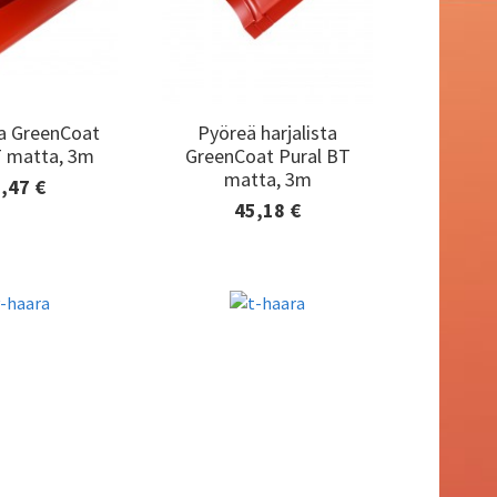
ta GreenCoat
Pyöreä harjalista
ta GreenCoat
Pyöreä harjalista
T matta, 3m
GreenCoat Pural BT
T matta, 3m
GreenCoat Pural BT
matta, 3m
matta, 3m
,47 €
tiedot ja
45,18 €
aaminen
Lisätiedot ja
tilaaminen