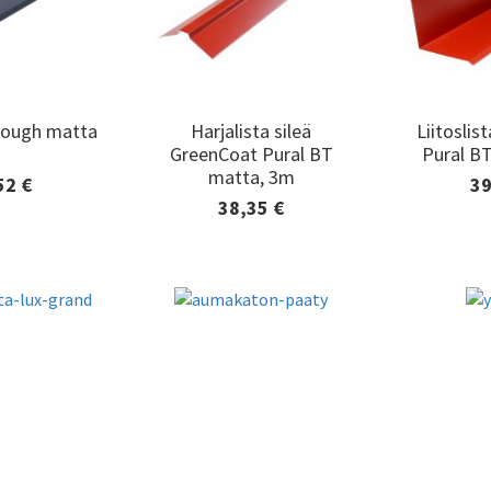
Rough matta
Harjalista sileä
Liitoslis
Rough matta
Harjalista sileä
Liitoslis
GreenCoat Pural BT
Pural B
GreenCoat Pural BT
Pural B
matta, 3m
matta, 3m
52 €
39
edot ja
Lisä
38,35 €
minen
til
Lisätiedot ja
tilaaminen