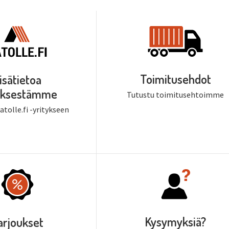
Toimitusehdot
isätietoa
tyksestämme
Tutustu toimitusehtoimme
tolle.fi -yritykseen
Kysymyksiä?
arjoukset