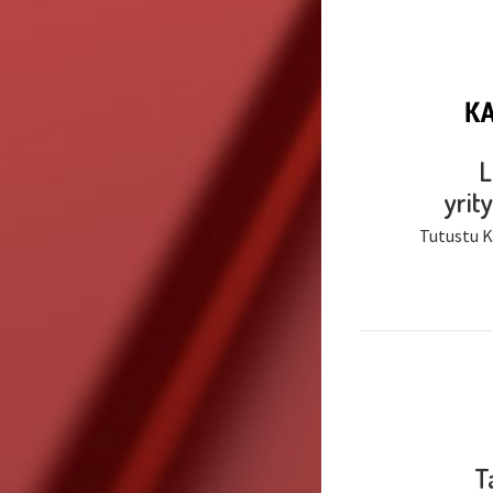
L
yri
Tutustu Ka
T