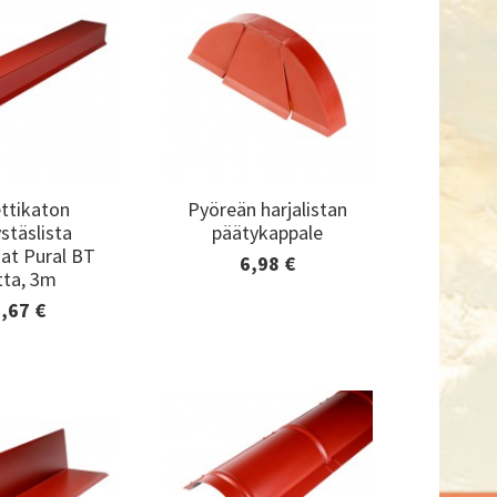
ttikaton
Pyöreän harjalistan
ttikaton
Pyöreän harjalistan
ystäslista
päätykappale
ystäslista
päätykappale
at Pural BT
at Pural BT
6,98 €
Lisätiedot ja
ta, 3m
ta, 3m
tilaaminen
,67 €
tiedot ja
aaminen