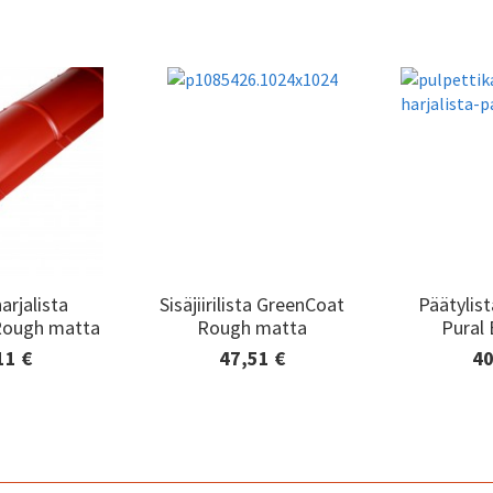
tilaaminen
arjalista
Sisäjiirilista GreenCoat
Päätylis
arjalista
Sisäjiirilista GreenCoat
Päätylis
Rough matta
Rough matta
Pural
Rough matta
Rough matta
Pural
11 €
47,51 €
40
edot ja
Lisätiedot ja
Lisä
minen
tilaaminen
til