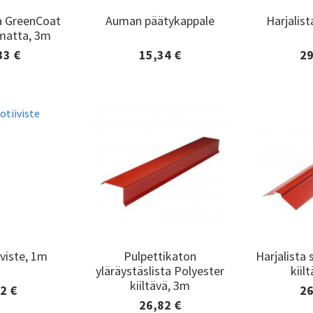
a GreenCoat
Auman päätykappale
Harjalist
a GreenCoat
Auman päätykappale
Harjalist
matta, 3m
matta, 3m
33 €
15,34 €
29
edot ja
Lisätiedot ja
Lisä
minen
tilaaminen
til
viste, 1m
Pulpettikaton
Harjalista 
viste, 1m
Pulpettikaton
Harjalista 
yläräystäslista Polyester
kiil
yläräystäslista Polyester
kiil
kiiltävä, 3m
kiiltävä, 3m
2 €
26
edot ja
Lisä
26,82 €
minen
til
Lisätiedot ja