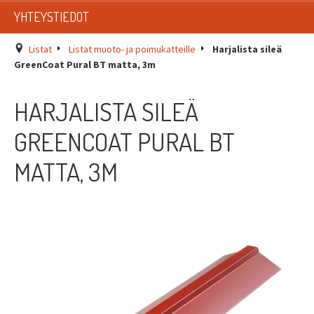
LISTAT
YHTEYSTIEDOT
SADEVESIJÄRJESTELMÄT
Listat
Listat muoto- ja poimukatteille
Harjalista sileä
GreenCoat Pural BT matta, 3m
KATTOTURVATUOTTEET
HARJALISTA SILEÄ
TIKASTUOTTEET
GREENCOAT PURAL BT
KATTOLUUKUT JA KATTOLÄPIVIENNIT
MATTA, 3M
TARVIKKEET
TARJOUSTUOTTEET
PYYDÄ TARJOUS ASENNUKSESTA