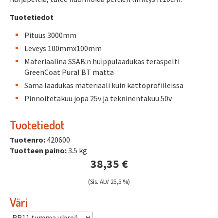
Tuotetiedot
Pituus 3000mm
Leveys 100mmx100mm
Materiaalina SSAB:n huippulaadukas teräspelti
GreenCoat Pural BT matta
Sama laadukas materiaali kuin kattoprofiileissa
Pinnoitetakuu jopa 25v ja tekninentakuu 50v
Tuotetiedot
Tuotenro:
420600
Tuotteen paino:
3.5 kg
38,35 €
(Sis. ALV 25,5 %)
Väri