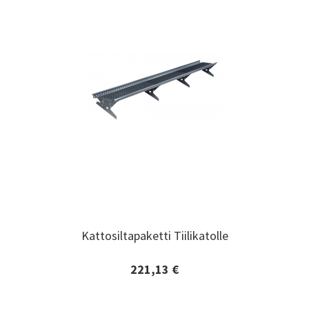
Kattosiltapaketti Tiilikatolle
Kattosiltapaketti Tiilikatolle
221,13 €
Lisätiedot ja tilaaminen