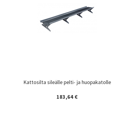
Kattosilta sileälle pelti- ja huopakatolle
Kattosilta sileälle pelti- ja huopakatolle
183,64 €
Lisätiedot ja tilaaminen