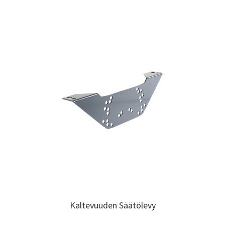
Kaltevuuden Säätölevy
Kaltevuuden Säätölevy