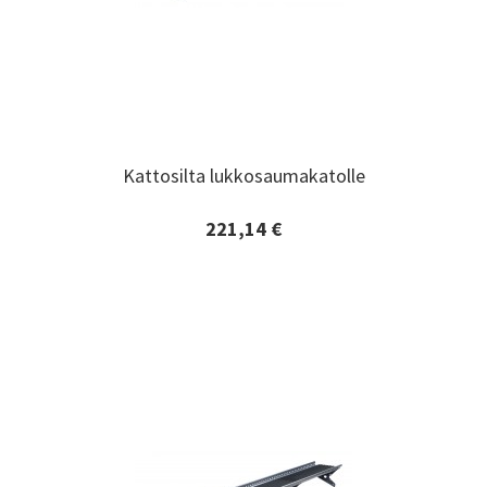
Kattosilta lukkosaumakatolle
Kattosilta lukkosaumakatolle
221,14 €
Lisätiedot ja tilaaminen