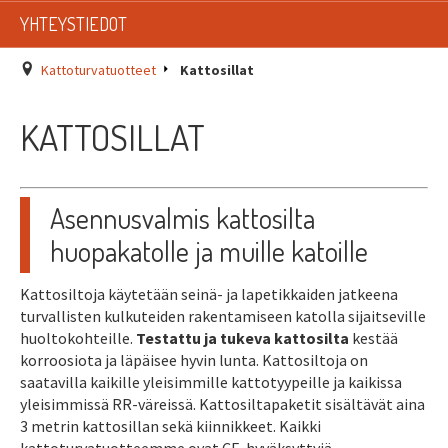
LISTAT
YHTEYSTIEDOT
SADEVESIJÄRJESTELMÄT
Kattoturvatuotteet
Kattosillat
KATTOTURVATUOTTEET
KATTOSILLAT
TIKASTUOTTEET
KATTOLUUKUT JA KATTOLÄPIVIENNIT
Asennusvalmis kattosilta
huopakatolle ja muille katoille
TARVIKKEET
Kattosiltoja käytetään seinä- ja lapetikkaiden jatkeena
TARJOUSTUOTTEET
turvallisten kulkuteiden rakentamiseen katolla sijaitseville
huoltokohteille.
Testattu ja tukeva kattosilta
kestää
PYYDÄ TARJOUS ASENNUKSESTA
korroosiota ja läpäisee hyvin lunta. Kattosiltoja on
saatavilla kaikille yleisimmille kattotyypeille ja kaikissa
yleisimmissä RR-väreissä. Kattosiltapaketit sisältävät aina
3 metrin kattosillan sekä kiinnikkeet. Kaikki