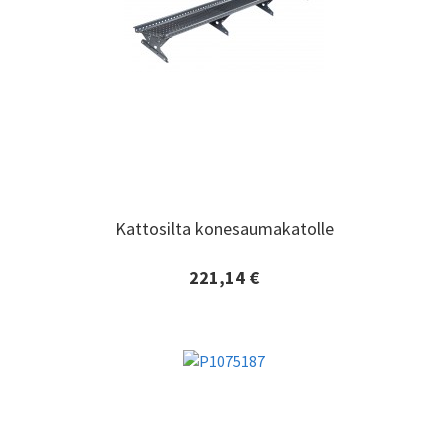
Kattosilta konesaumakatolle
Kattosilta konesaumakatolle
221,14 €
Lisätiedot ja tilaaminen