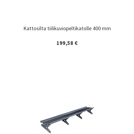
Kattosilta tiilikuviopeltikatolle 400 mm
Kattosilta tiilikuviopeltikatolle 400 mm
199,58 €
Lisätiedot ja tilaaminen