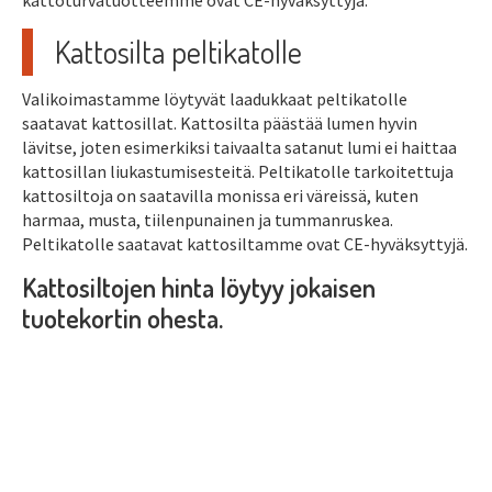
kattoturvatuotteemme ovat CE-hyväksyttyjä.
Kattosilta peltikatolle
Valikoimastamme löytyvät laadukkaat peltikatolle
saatavat kattosillat. Kattosilta päästää lumen hyvin
lävitse, joten esimerkiksi taivaalta satanut lumi ei haittaa
kattosillan liukastumisesteitä. Peltikatolle tarkoitettuja
kattosiltoja on saatavilla monissa eri väreissä, kuten
harmaa, musta, tiilenpunainen ja tummanruskea.
Peltikatolle saatavat kattosiltamme ovat CE-hyväksyttyjä.
Kattosiltojen hinta löytyy jokaisen
tuotekortin ohesta.