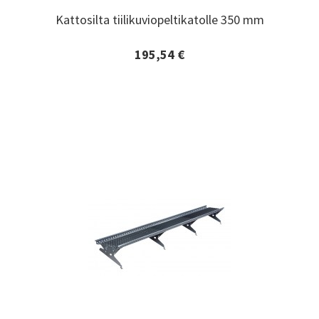
Kattosilta tiilikuviopeltikatolle 350 mm
Kattosilta tiilikuviopeltikatolle 350 mm
195,54 €
Lisätiedot ja tilaaminen