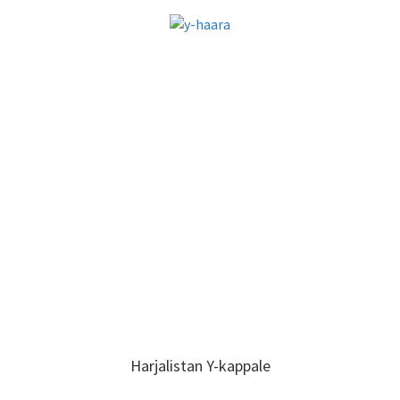
Harjalistan Y-kappale
Harjalistan Y-kappale