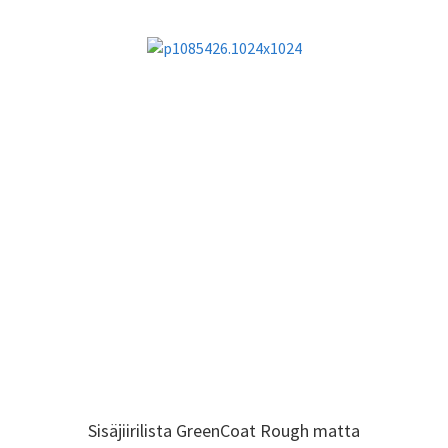
Sisäjiirilista GreenCoat Rough matta
Sisäjiirilista GreenCoat Rough matta