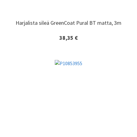
Harjalista sileä GreenCoat Pural BT matta, 3m
Harjalista sileä GreenCoat Pural BT matta, 3m
38,35 €
Lisätiedot ja tilaaminen