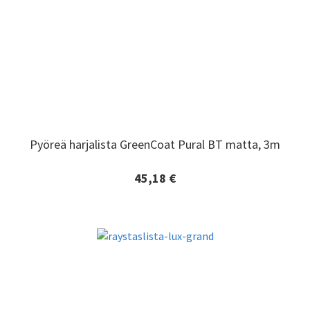
Pyöreä harjalista GreenCoat Pural BT matta, 3m
Pyöreä harjalista GreenCoat Pural BT matta, 3m
45,18 €
Lisätiedot ja tilaaminen