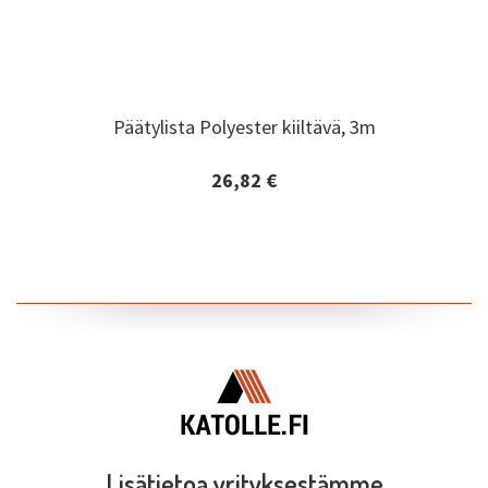
Päätylista Polyester kiiltävä, 3m
Päätylista Polyester kiiltävä, 3m
26,82 €
Lisätiedot ja tilaaminen
Lisätietoa yrityksestämme