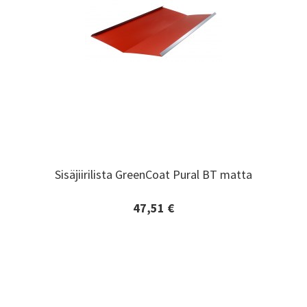
Sisäjiirilista GreenCoat Pural BT matta
Sisäjiirilista GreenCoat Pural BT matta
47,51 €
Lisätiedot ja tilaaminen