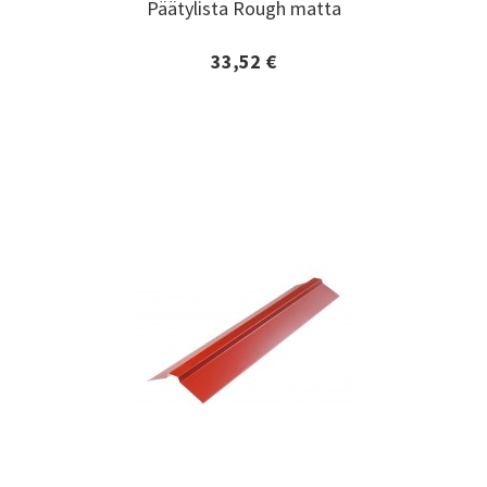
Päätylista Rough matta
Päätylista Rough matta
33,52 €
Lisätiedot ja tilaaminen