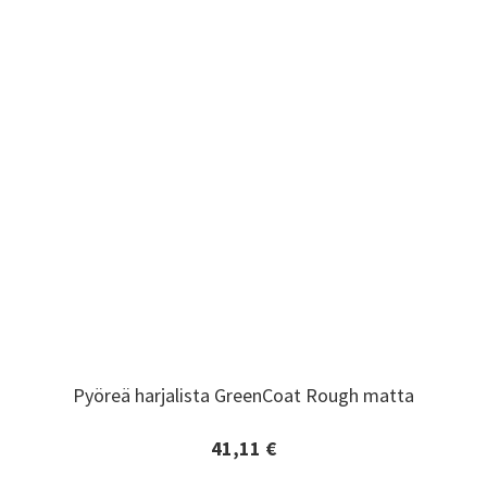
Pyöreä harjalista GreenCoat Rough matta
Pyöreä harjalista GreenCoat Rough matta
41,11 €
Lisätiedot ja tilaaminen