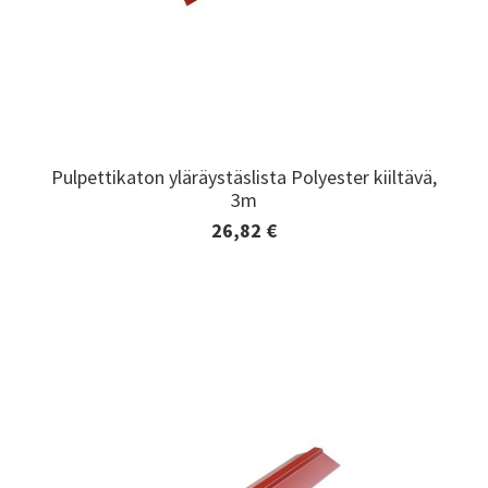
Pulpettikaton yläräystäslista Polyester kiiltävä,
Pulpettikaton yläräystäslista Polyester kiiltävä,
3m
3m
26,82 €
Lisätiedot ja tilaaminen