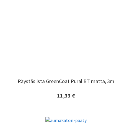
Räystäslista GreenCoat Pural BT matta, 3m
Räystäslista GreenCoat Pural BT matta, 3m
11,33 €
Lisätiedot ja tilaaminen