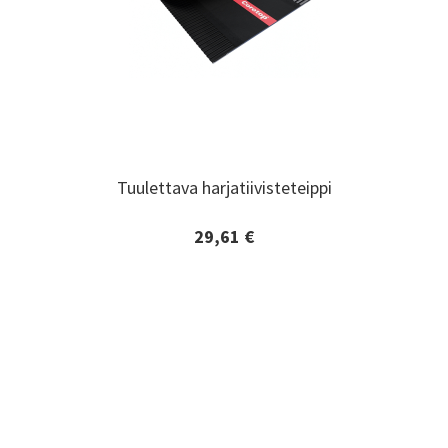
Tuulettava harjatiivisteteippi
Tuulettava harjatiivisteteippi
29,61 €
Lisätiedot ja tilaaminen