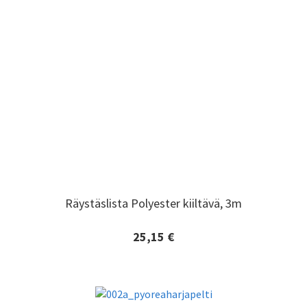
Räystäslista Polyester kiiltävä, 3m
Räystäslista Polyester kiiltävä, 3m
25,15 €
Lisätiedot ja tilaaminen