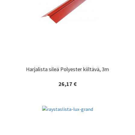
Harjalista sileä Polyester kiiltävä, 3m
Harjalista sileä Polyester kiiltävä, 3m
26,17 €
Lisätiedot ja tilaaminen