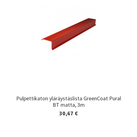
Pulpettikaton yläräystäslista GreenCoat Pural
Pulpettikaton yläräystäslista GreenCoat Pural
BT matta, 3m
BT matta, 3m
30,67 €
Lisätiedot ja tilaaminen