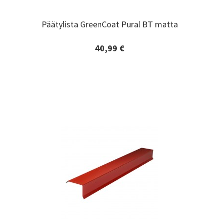
Päätylista GreenCoat Pural BT matta
Päätylista GreenCoat Pural BT matta
40,99 €
Lisätiedot ja tilaaminen