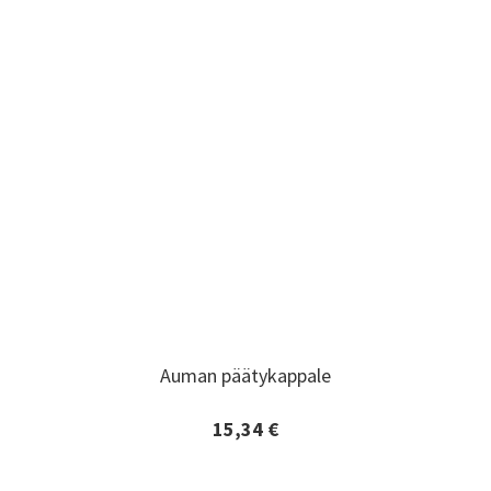
Auman päätykappale
Auman päätykappale
15,34 €
Lisätiedot ja tilaaminen