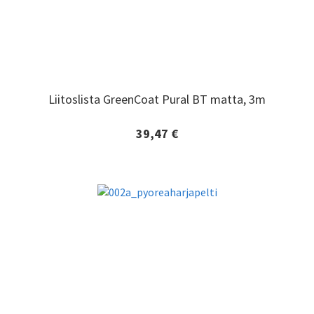
Liitoslista GreenCoat Pural BT matta, 3m
Liitoslista GreenCoat Pural BT matta, 3m
39,47 €
Lisätiedot ja tilaaminen