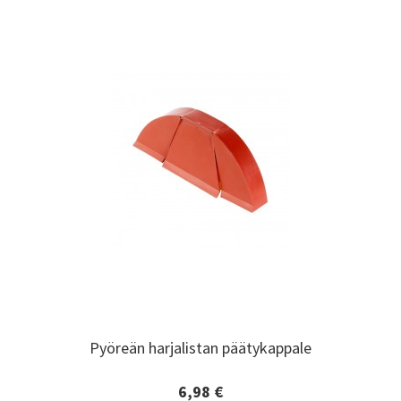
Pyöreän harjalistan päätykappale
Pyöreän harjalistan päätykappale
6,98 €