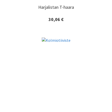
Harjalistan T-haara
Harjalistan T-haara
30,06 €
Lisätiedot ja tilaaminen