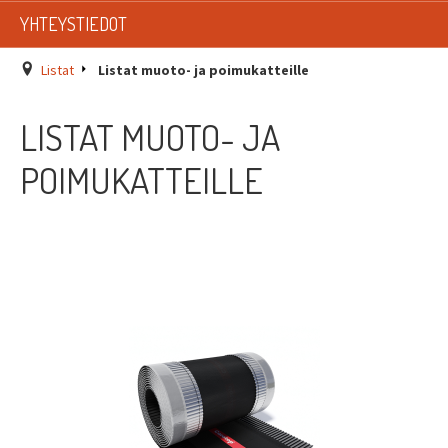
LISTAT
YHTEYSTIEDOT
SADEVESIJÄRJESTELMÄT
Listat
Listat muoto- ja poimukatteille
KATTOTURVATUOTTEET
LISTAT MUOTO- JA
TIKASTUOTTEET
POIMUKATTEILLE
KATTOLUUKUT JA KATTOLÄPIVIENNIT
TARVIKKEET
TARJOUSTUOTTEET
PYYDÄ TARJOUS ASENNUKSESTA