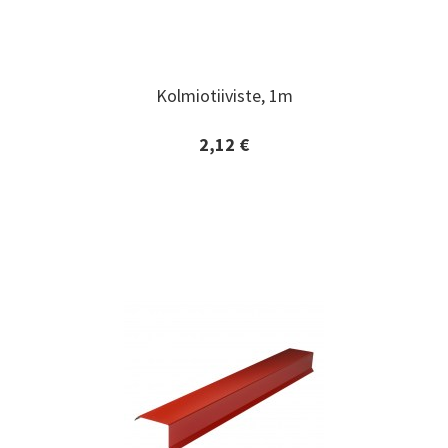
Kolmiotiiviste, 1m
Kolmiotiiviste, 1m
2,12 €
Lisätiedot ja tilaaminen