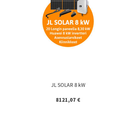
JL SOLAR 8 kW
JL SOLAR 8 kW
8121,07 €
Lisätiedot ja tilaaminen