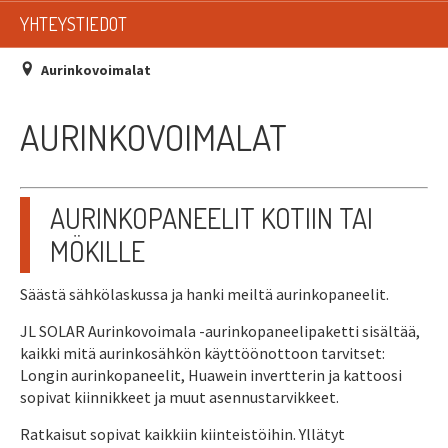
LISTAT
YHTEYSTIEDOT
SADEVESIJÄRJESTELMÄT
Aurinkovoimalat
KATTOTURVATUOTTEET
AURINKOVOIMALAT
TIKASTUOTTEET
KATTOLUUKUT JA KATTOLÄPIVIENNIT
AURINKOPANEELIT KOTIIN TAI
MÖKILLE
TARVIKKEET
Säästä sähkölaskussa ja hanki meiltä aurinkopaneelit.
TARJOUSTUOTTEET
JL SOLAR Aurinkovoimala -aurinkopaneelipaketti sisältää,
PYYDÄ TARJOUS ASENNUKSESTA
kaikki mitä aurinkosähkön käyttöönottoon tarvitset:
Longin aurinkopaneelit, Huawein invertterin ja kattoosi
sopivat kiinnikkeet ja muut asennustarvikkeet.
Ratkaisut sopivat kaikkiin kiinteistöihin. Yllätyt