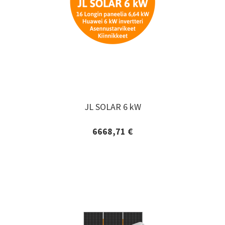
JL SOLAR 6 kW
JL SOLAR 6 kW
6668,71 €
Lisätiedot ja tilaaminen