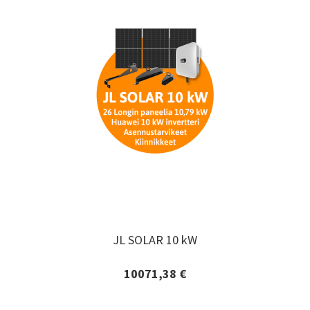
JL SOLAR 10 kW
JL SOLAR 10 kW
10071,38 €
Lisätiedot ja tilaaminen