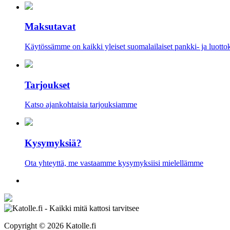
Maksutavat
Käytössämme on kaikki yleiset suomalailaiset pankki- ja luotto
Tarjoukset
Katso ajankohtaisia tarjouksiamme
Kysymyksiä?
Ota yhteyttä, me vastaamme kysymyksiisi mielellämme
Copyright ©
2026 Katolle.fi