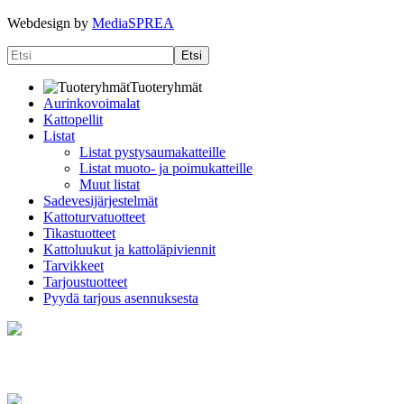
Webdesign by
MediaSPREA
Tuoteryhmät
Aurinkovoimalat
Kattopellit
Listat
Listat pystysaumakatteille
Listat muoto- ja poimukatteille
Muut listat
Sadevesijärjestelmät
Kattoturvatuotteet
Tikastuotteet
Kattoluukut ja kattoläpiviennit
Tarvikkeet
Tarjoustuotteet
Pyydä tarjous asennuksesta