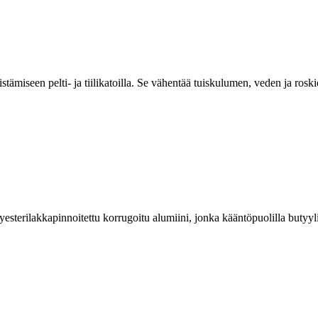
vistämiseen pelti- ja tiilikatoilla. Se vähentää tuiskulumen, veden ja rosk
lyesterilakkapinnoitettu korrugoitu alumiini, jonka kääntöpuolilla butyyl