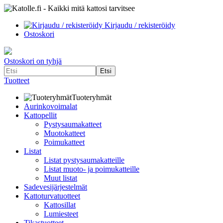
Kirjaudu / rekisteröidy
Ostoskori
Ostoskori on tyhjä
Tuotteet
Tuoteryhmät
Aurinkovoimalat
Kattopellit
Pystysaumakatteet
Muotokatteet
Poimukatteet
Listat
Listat pystysaumakatteille
Listat muoto- ja poimukatteille
Muut listat
Sadevesijärjestelmät
Kattoturvatuotteet
Kattosillat
Lumiesteet
Tikastuotteet