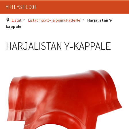
LISTAT
YHTEYSTIEDOT
SADEVESIJÄRJESTELMÄT
Listat
Listat muoto- ja poimukatteille
Harjalistan Y-
kappale
KATTOTURVATUOTTEET
HARJALISTAN Y-KAPPALE
TIKASTUOTTEET
KATTOLUUKUT JA KATTOLÄPIVIENNIT
TARVIKKEET
TARJOUSTUOTTEET
PYYDÄ TARJOUS ASENNUKSESTA