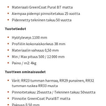
Materiaali GreenCoat Pural BT matta
Aiempaa pidempi pinnoitetakuu 25 vuotta
Pidennetty tekninen takuu 50 vuotta
Tuotetiedot
Hyötyleveys 1100 mm
Profiilin kokonaiskorkeus 38 mm
Materiaalin vahvuus 0,50 mm
Min / Max pituus 500 / 12 000 mm
Paino / m2: 4kg
Tuotteen ominaisuudet
Värit: RR23 tumman harmaa, RR29 punainen, RR32
tumman ruskea RR33 musta
Pinnoitetakuu: 25vuotta / Tekninen takuu: 50vuotta
Pinnoite: GreenCoat PuralBT matta
Paksuus 0,50 mm