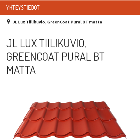
LISTAT
YHTEYSTIEDOT
SADEVESIJÄRJESTELMÄT
JL Lux Tiilikuvio, GreenCoat Pural BT matta
KATTOTURVATUOTTEET
JL LUX TIILIKUVIO,
TIKASTUOTTEET
GREENCOAT PURAL BT
KATTOLUUKUT JA KATTOLÄPIVIENNIT
MATTA
TARVIKKEET
TARJOUSTUOTTEET
PYYDÄ TARJOUS ASENNUKSESTA