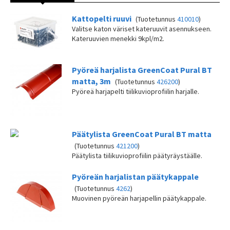
Kattopelti ruuvi
(Tuotetunnus
410010
)
Valitse katon väriset kateruuvit asennukseen.
Kateruuvien menekki 9kpl/m2.
Pyöreä harjalista GreenCoat Pural BT
matta, 3m
(Tuotetunnus
426200
)
Pyöreä harjapelti tiilikuvioprofiilin harjalle.
Päätylista GreenCoat Pural BT matta
(Tuotetunnus
421200
)
Päätylista tiilikuvioprofiilin päätyräystäälle.
Pyöreän harjalistan päätykappale
(Tuotetunnus
4262
)
Muovinen pyöreän harjapellin päätykappale.