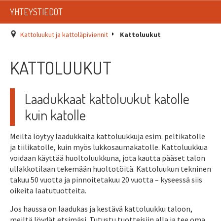
LISTAT
YHTEYSTIEDOT
SADEVESIJÄRJESTELMÄT
Kattoluukut ja kattoläpiviennit
Kattoluukut
KATTOTURVATUOTTEET
KATTOLUUKUT
TIKASTUOTTEET
Laadukkaat kattoluukut katolle
KATTOLUUKUT JA KATTOLÄPIVIENNIT
kuin katolle
TARVIKKEET
Meiltä löytyy laadukkaita kattoluukkuja esim. peltikatolle
ja tiilikatolle, kuin myös lukkosaumakatolle. Kattoluukkua
TARJOUSTUOTTEET
voidaan käyttää huoltoluukkuna, jota kautta pääset talon
ullakkotilaan tekemään huoltotöitä. Kattoluukun tekninen
PYYDÄ TARJOUS ASENNUKSESTA
takuu 50 vuotta ja pinnoitetakuu 20 vuotta – kyseessä siis
oikeita laatutuotteita.
Jos haussa on laadukas ja kestävä kattoluukku taloon,
meiltä löydät etsimäsi. Tutustu tuotteisiin alla ja tee oma