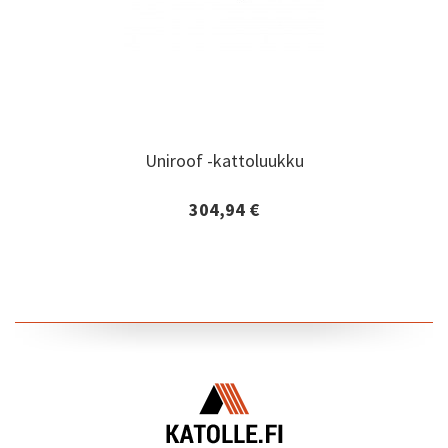
Uniroof -kattoluukku
Uniroof -kattoluukku
304,94 €
Lisätiedot ja tilaaminen