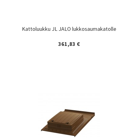
Kattoluukku JL JALO lukkosaumakatolle
Kattoluukku JL JALO lukkosaumakatolle
361,83 €
Lisätiedot ja tilaaminen