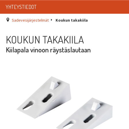
LISTAT
YHTEYSTIEDOT
SADEVESIJÄRJESTELMÄT
Sadevesijärjestelmät
Koukun takakiila
KATTOTURVATUOTTEET
KOUKUN TAKAKIILA
TIKASTUOTTEET
Kiilapala vinoon räystäslautaan
KATTOLUUKUT JA KATTOLÄPIVIENNIT
TARVIKKEET
TARJOUSTUOTTEET
PYYDÄ TARJOUS ASENNUKSESTA