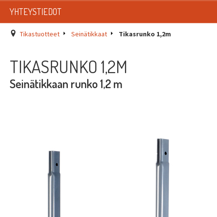
LISTAT
YHTEYSTIEDOT
SADEVESIJÄRJESTELMÄT
Tikastuotteet
Seinätikkaat
Tikasrunko 1,2m
KATTOTURVATUOTTEET
TIKASRUNKO 1,2M
TIKASTUOTTEET
Seinätikkaan runko 1,2 m
KATTOLUUKUT JA KATTOLÄPIVIENNIT
TARVIKKEET
TARJOUSTUOTTEET
PYYDÄ TARJOUS ASENNUKSESTA