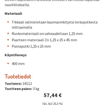
ruuviliitoksella.
Materiaali
Tikkaat valmistetaan kuumasinkitystä teräsputkesta
niittaamalla
Runkomateriaali on vahvuudeltaan 1,25 mm
Paarteen materiaali Zn 1,25 x 25 x 45 mm
Puolaputki 1,25 x 25 mm
Käyntileveys
400 mm
Tuotetiedot
Tuotenro:
34112
Tuotteen paino:
3 kg
57,44 €
(Sis. ALV 25,5 %)