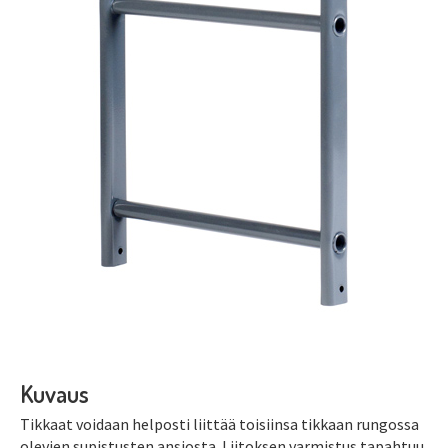
Kuvaus
Tikkaat voidaan helposti liittää toisiinsa tikkaan rungossa
olevien supistusten ansiosta. Liitoksen varmistus tapahtuu