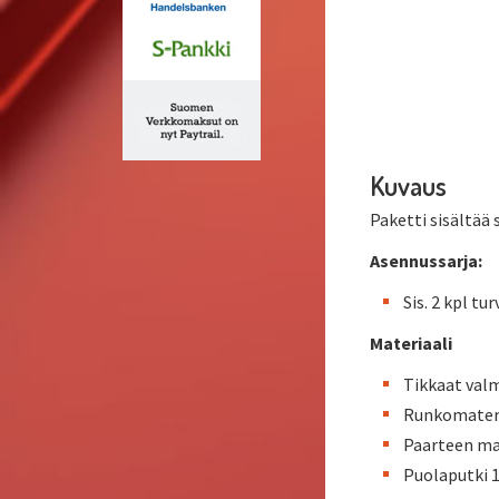
Kuvaus
Paketti sisältää
Asennussarja:
Sis. 2 kpl tu
Materiaali
Tikkaat val
Runkomateri
Paarteen mat
Puolaputki 