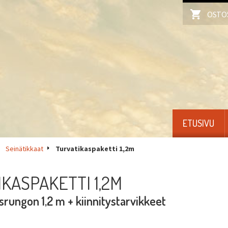
OSTO
ETUSIVU
Seinätikkaat
Turvatikaspaketti 1,2m
KASPAKETTI 1,2M
asrungon 1,2 m + kiinnitystarvikkeet