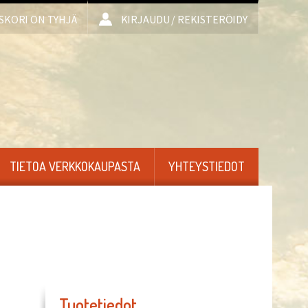
SKORI ON TYHJÄ
KIRJAUDU / REKISTERÖIDY
TIETOA VERKKOKAUPASTA
YHTEYSTIEDOT
Tuotetiedot