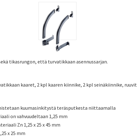
 sekä tikasrungon, että turvatikkaan asennussarjan.
rvatikkaan kaaret, 2 kpl kaaren kiinnike, 2 kpl seinäkiinnike, ruuvit
mistetaan kuumasinkitystä teräsputkesta niittaamalla
aali on vahvuudeltaan 1,25 mm
eriaali Zn 1,25 x 25 x 45 mm
1,25 x 25 mm