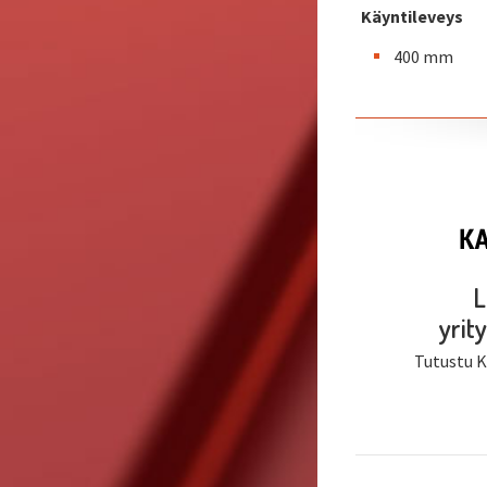
Käyntileveys
400 mm
L
yri
Tutustu Ka