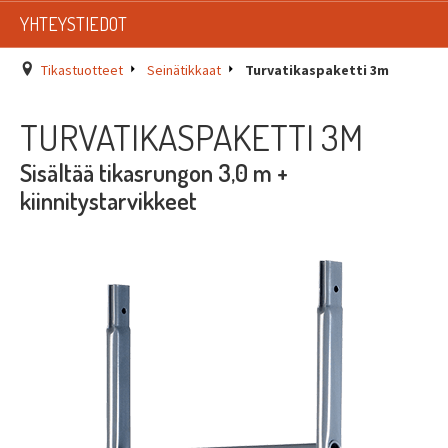
LISTAT
YHTEYSTIEDOT
SADEVESIJÄRJESTELMÄT
Tikastuotteet
Seinätikkaat
Turvatikaspaketti 3m
KATTOTURVATUOTTEET
TURVATIKASPAKETTI 3M
TIKASTUOTTEET
Sisältää tikasrungon 3,0 m +
kiinnitystarvikkeet
KATTOLUUKUT JA KATTOLÄPIVIENNIT
TARVIKKEET
TARJOUSTUOTTEET
PYYDÄ TARJOUS ASENNUKSESTA