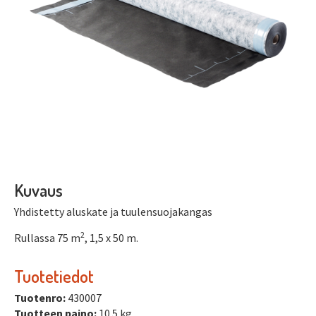
Kuvaus
Yhdistetty aluskate ja tuulensuojakangas
2
Rullassa 75 m
, 1,5 x 50 m.
Tuotetiedot
Tuotenro:
430007
Tuotteen paino:
10.5 kg