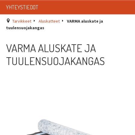
LISTAT
YHTEYSTIEDOT
SADEVESIJÄRJESTELMÄT
Tarvikkeet
Aluskatteet
VARMA aluskate ja
tuulensuojakangas
KATTOTURVATUOTTEET
VARMA ALUSKATE JA
TIKASTUOTTEET
TUULENSUOJAKANGAS
KATTOLUUKUT JA KATTOLÄPIVIENNIT
TARVIKKEET
TARJOUSTUOTTEET
PYYDÄ TARJOUS ASENNUKSESTA