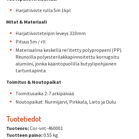
Harjatiiviste rulla 5m 1kpl
Mitat & Materiaali
Harjatiivisteteipin leveys 310mm
Pituus 5m / rll
Materiaalina keskellä rei'itetty polypropeeni (PP).
Reunoilla polyesterilakkapinnoitettu korrugoitu
alumiini, jonka kääntöpuolilla butyylipohjainen
tartuntapinta.
Toimitus & Noutopaikat
Toimitusaika 2-7 arkipäivää
Noutopaikat: Nurmijärvi, Pirkkala, Lieto ja Oulu.
Tuotetiedot
Tuotenro:
Cor-vnt-460001
Tuotteen paino:
0.55 kg