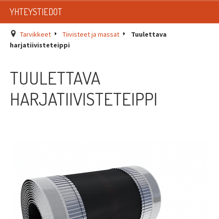
LISTAT
YHTEYSTIEDOT
SADEVESIJÄRJESTELMÄT
Tarvikkeet
Tiivisteet ja massat
Tuulettava
harjatiivisteteippi
KATTOTURVATUOTTEET
TUULETTAVA
TIKASTUOTTEET
HARJATIIVISTETEIPPI
KATTOLUUKUT JA KATTOLÄPIVIENNIT
TARVIKKEET
TARJOUSTUOTTEET
PYYDÄ TARJOUS ASENNUKSESTA