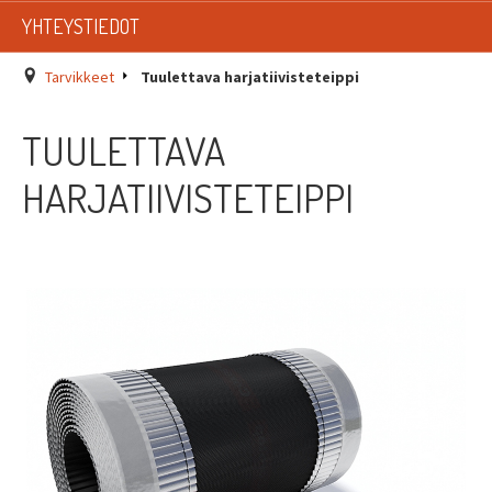
LISTAT
YHTEYSTIEDOT
SADEVESIJÄRJESTELMÄT
Tarvikkeet
Tuulettava harjatiivisteteippi
KATTOTURVATUOTTEET
TUULETTAVA
TIKASTUOTTEET
HARJATIIVISTETEIPPI
KATTOLUUKUT JA KATTOLÄPIVIENNIT
TARVIKKEET
TARJOUSTUOTTEET
PYYDÄ TARJOUS ASENNUKSESTA