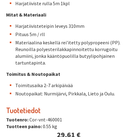
Harjatiiviste rulla 5m 1kpl
Mitat & Materiaali
Harjatiivisteteipin leveys 310mm
Pituus 5m / rll
Materiaalina keskellä rei'itetty polypropeeni (PP).
Reunoilla polyesterilakkapinnoitettu korrugoitu
alumiini, jonka kääntöpuolilla butyylipohjainen
tartuntapinta.
Toimitus & Noutopaikat
Toimitusaika 2-7 arkipäivää
Noutopaikat: Nurmijärvi, Pirkkala, Lieto ja Oulu.
Tuotetiedot
Tuotenro:
Cor-vnt-460001
Tuotteen paino:
0.55 kg
29,61 €