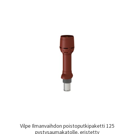
Vilpe Ilmanvaihdon poistoputkipaketti 125
Vilpe Ilmanvaihdon poistoputkipaketti 125
pystysaumakatolle, eristetty
pystysaumakatolle, eristetty