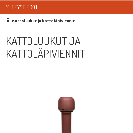
LISTAT
YHTEYSTIEDOT
SADEVESIJÄRJESTELMÄT
Kattoluukut ja kattoläpiviennit
KATTOTURVATUOTTEET
KATTOLUUKUT JA
TIKASTUOTTEET
KATTOLÄPIVIENNIT
KATTOLUUKUT JA KATTOLÄPIVIENNIT
TARVIKKEET
TARJOUSTUOTTEET
PYYDÄ TARJOUS ASENNUKSESTA