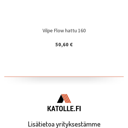
Vilpe Flow hattu 160
Vilpe Flow hattu 160
50,60 €
Lisätiedot ja tilaaminen
Lisätietoa yrityksestämme