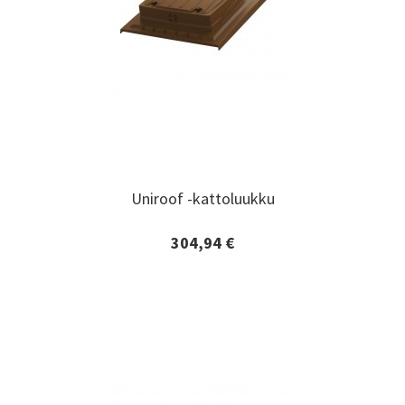
Uniroof -kattoluukku
Uniroof -kattoluukku
304,94 €
Lisätiedot ja tilaaminen