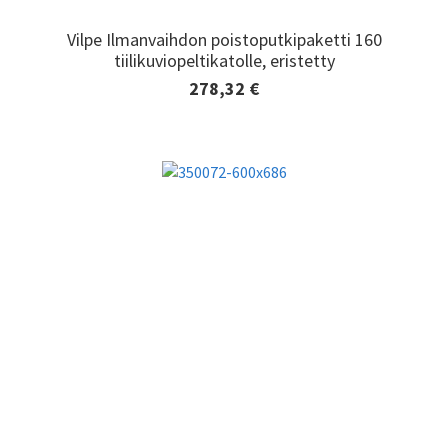
Vilpe Ilmanvaihdon poistoputkipaketti 160
Vilpe Ilmanvaihdon poistoputkipaketti 160
tiilikuviopeltikatolle, eristetty
tiilikuviopeltikatolle, eristetty
278,32 €
Lisätiedot ja tilaaminen