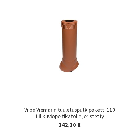
Vilpe Viemärin tuuletusputkipaketti 110
Vilpe Viemärin tuuletusputkipaketti 110
tiilikuviopeltikatolle, eristetty
tiilikuviopeltikatolle, eristetty
142,30 €
Lisätiedot ja tilaaminen