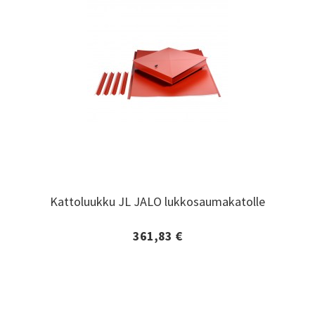
Kattoluukku JL JALO lukkosaumakatolle
Kattoluukku JL JALO lukkosaumakatolle
361,83 €
Lisätiedot ja tilaaminen