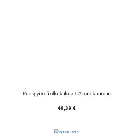
Puolipyöreä ulkokulma 125mm kouruun
Puolipyöreä ulkokulma 125mm kouruun
40,39 €
Lisätiedot ja tilaaminen