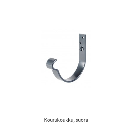
Kourukoukku, suora
Kourukoukku, suora