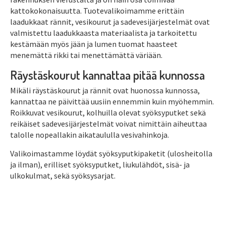
kattokokonaisuutta. Tuotevalikoimamme erittäin
laadukkaat rännit, vesikourut ja sadevesijärjestelmät ovat
valmistettu laadukkaasta materiaalista ja tarkoitettu
kestämään myös jään ja lumen tuomat haasteet
menemättä rikki tai menettämättä väriään.
Räystäskourut kannattaa pitää kunnossa
Mikäli räystäskourut ja rännit ovat huonossa kunnossa,
kannattaa ne päivittää uusiin ennemmin kuin myöhemmin.
Roikkuvat vesikourut, kolhuilla olevat syöksyputket sekä
reikäiset sadevesijärjestelmät voivat nimittäin aiheuttaa
talolle nopeallakin aikataululla vesivahinkoja.
Valikoimastamme löydät syöksyputkipaketit (ulosheitolla
ja ilman), erilliset syöksyputket, liukulähdöt, sisä- ja
ulkokulmat, sekä syöksysarjat.