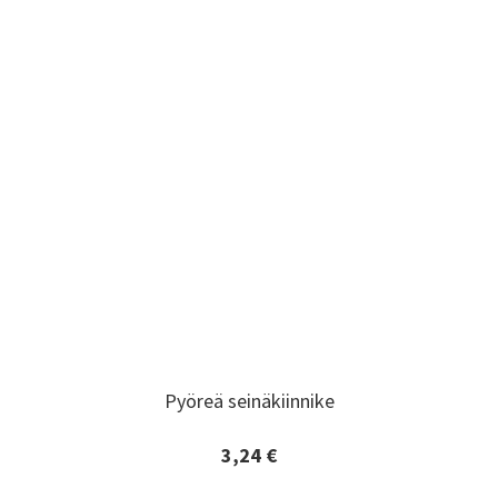
Pyöreä seinäkiinnike
Pyöreä seinäkiinnike
3,24 €
Lisätiedot ja tilaaminen