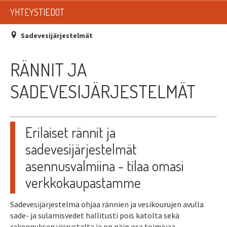
LISTAT
YHTEYSTIEDOT
SADEVESIJÄRJESTELMÄT
Sadevesijärjestelmät
KATTOTURVATUOTTEET
RÄNNIT JA
TIKASTUOTTEET
SADEVESIJÄRJESTELMÄT
KATTOLUUKUT JA KATTOLÄPIVIENNIT
TARVIKKEET
Erilaiset rännit ja
sadevesijärjestelmät
TARJOUSTUOTTEET
asennusvalmiina - tilaa omasi
PYYDÄ TARJOUS ASENNUKSESTA
verkkokaupastamme
Sadevesijärjestelmä ohjaa rännien ja vesikourujen avulla
sade- ja sulamisvedet hallitusti pois katolta sekä
rakennuksen vierustalta ja on näin osa toimivaa