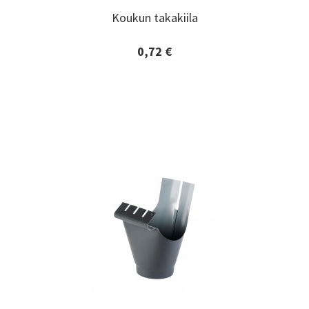
Koukun takakiila
Koukun takakiila
0,72 €
Lisätiedot ja tilaaminen