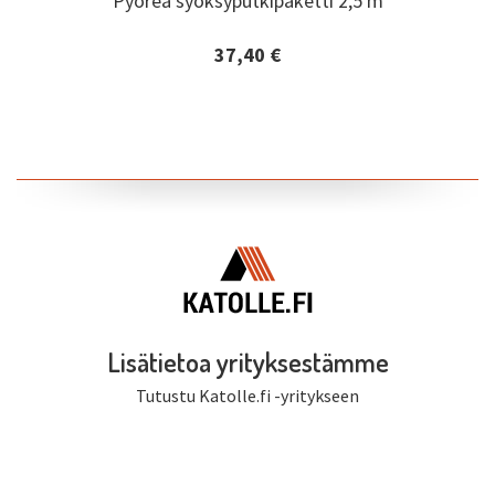
Pyöreä syöksyputkipaketti 2,5 m
37,40 €
Lisätiedot ja tilaaminen
Lisätietoa yrityksestämme
Tutustu Katolle.fi -yritykseen