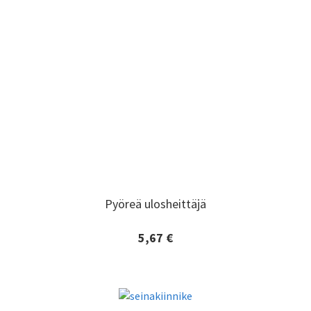
Pyöreä ulosheittäjä
Pyöreä ulosheittäjä
5,67 €
Lisätiedot ja tilaaminen