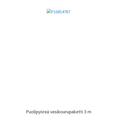
Puolipyöreä vesikourupaketti 3 m
Puolipyöreä vesikourupaketti 3 m