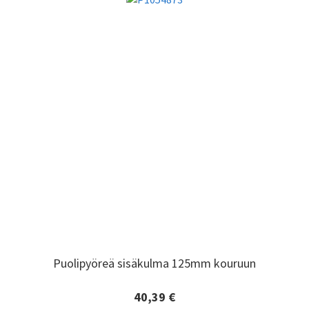
Puolipyöreä sisäkulma 125mm kouruun
Puolipyöreä sisäkulma 125mm kouruun
40,39 €
Lisätiedot ja tilaaminen