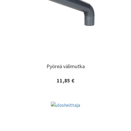
Pyöreä välimutka
Pyöreä välimutka
11,85 €
Lisätiedot ja tilaaminen