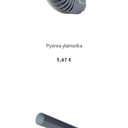
Pyöreä ylämutka
Pyöreä ylämutka
5,67 €
Lisätiedot ja tilaaminen