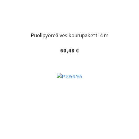
Puolipyöreä vesikourupaketti 4 m
Puolipyöreä vesikourupaketti 4 m
60,48 €
Lisätiedot ja tilaaminen