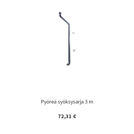
Pyöreä syöksysarja 3 m
Pyöreä syöksysarja 3 m
72,31 €
Lisätiedot ja tilaaminen