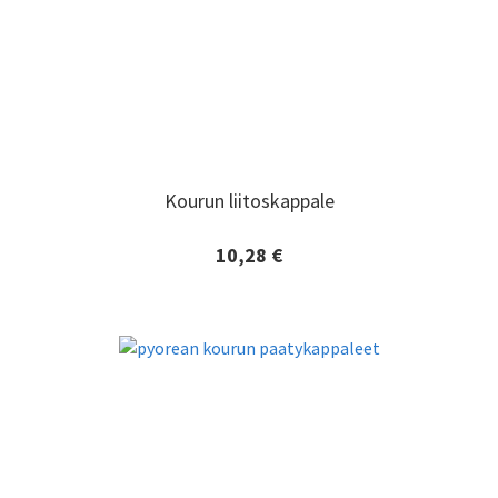
Kourun liitoskappale
Kourun liitoskappale
10,28 €
Lisätiedot ja tilaaminen