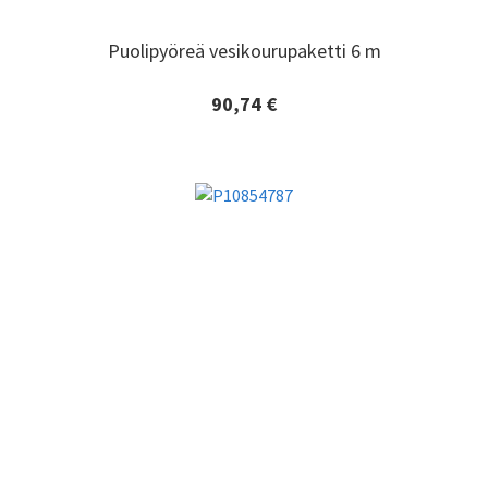
Puolipyöreä vesikourupaketti 6 m
Puolipyöreä vesikourupaketti 6 m
90,74 €
Lisätiedot ja tilaaminen