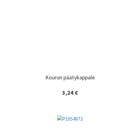
Kourun päätykappale
Kourun päätykappale
3,24 €
Lisätiedot ja tilaaminen