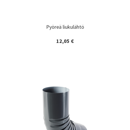
Pyöreä liukulähtö
Pyöreä liukulähtö
12,05 €
Lisätiedot ja tilaaminen