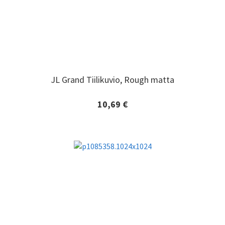
JL Grand Tiilikuvio, Rough matta
JL Grand Tiilikuvio, Rough matta
10,69 €
Lisätiedot ja tilaaminen