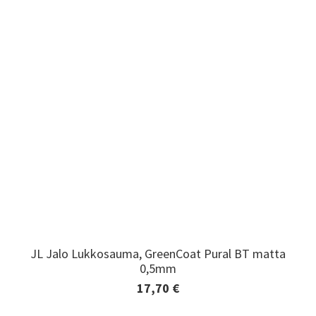
JL Jalo Lukkosauma, GreenCoat Pural BT matta
JL Jalo Lukkosauma, GreenCoat Pural BT matta
0,5mm
0,5mm
17,70 €
Lisätiedot ja tilaaminen