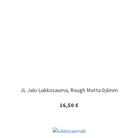
JL Jalo Lukkosauma, Rough Matta 0,6mm
JL Jalo Lukkosauma, Rough Matta 0,6mm
16,50 €
Lisätiedot ja tilaaminen