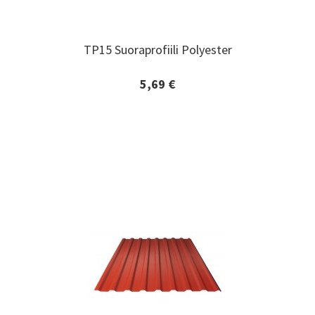
TP15 Suoraprofiili Polyester
TP15 Suoraprofiili Polyester
5,69 €
Lisätiedot ja tilaaminen