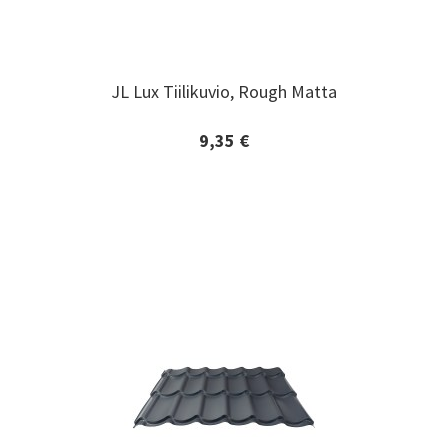
JL Lux Tiilikuvio, Rough Matta
JL Lux Tiilikuvio, Rough Matta
9,35 €
Lisätiedot ja tilaaminen