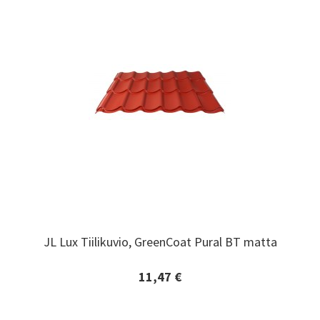
JL Lux Tiilikuvio, GreenCoat Pural BT matta
JL Lux Tiilikuvio, GreenCoat Pural BT matta
11,47 €
Lisätiedot ja tilaaminen