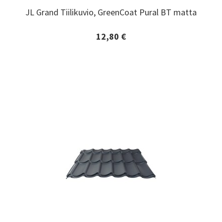
JL Grand Tiilikuvio, GreenCoat Pural BT matta
JL Grand Tiilikuvio, GreenCoat Pural BT matta
12,80 €
Lisätiedot ja tilaaminen