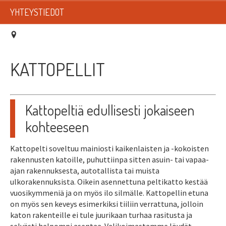
LISTAT
YHTEYSTIEDOT
SADEVESIJÄRJESTELMÄT
KATTOTURVATUOTTEET
KATTOPELLIT
TIKASTUOTTEET
KATTOLUUKUT JA KATTOLÄPIVIENNIT
Kattopeltiä edullisesti jokaiseen
kohteeseen
TARVIKKEET
Kattopelti soveltuu mainiosti kaikenlaisten ja -kokoisten
TARJOUSTUOTTEET
rakennusten katoille, puhuttiinpa sitten asuin- tai vapaa-
ajan rakennuksesta, autotallista tai muista
PYYDÄ TARJOUS ASENNUKSESTA
ulkorakennuksista. Oikein asennettuna peltikatto kestää
vuosikymmeniä ja on myös ilo silmälle. Kattopellin etuna
on myös sen keveys esimerkiksi tiiliin verrattuna, jolloin
katon rakenteille ei tule juurikaan turhaa rasitusta ja