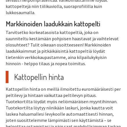
selvästi helpompi asentaa. Valikoimastamme löydät
kattopeltejä niin tiilikuviolla, suoraprofiililla kuin
lukkosaumalla.
Markkinoiden laadukkain kattopelti
Tarvitsetko korkeatasoista kattopeltiä, joka on
suunniteltu kestämään pohjoisen haastavat ja vaihtelevat
olosuhteet? Tulit oikeaan osoitteeseen! Markkinoiden
laadukkaimmat ja pitkäikäisintä kattopeltiä löydät
tietenkin verkkokaupastamme, aina kilpailukykyisin
hinnoin - helppo tilaus ja nopea toimitus.
Kattopellin hinta
Kattopellin hinta on meillä ilmoitettu euromääräisesti per
peltilevy ja hintaan vaikuttaa peltilevyn pituus.
Tuotekortilta löydät myös neliömääräisen myyntihinnan.
Tuotekortilta löytyy niinikään laskuri, jonka kautta voit
laskea haluamallesi levykoolle automaattisesti hinnan,
joten suosittelemme lämpimästi sen käyttämistä – se
helpottaa ostamistasi ja näin saat mahdollisimman tarkan