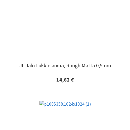
JL Jalo Lukkosauma, Rough Matta 0,5mm
JL Jalo Lukkosauma, Rough Matta 0,5mm
14,62 €
Lisätiedot ja tilaaminen