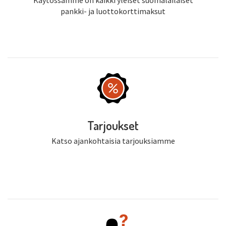
Käytössämme on kaikki yleiset suomalailaiset
pankki- ja luottokorttimaksut
Tarjoukset
Katso ajankohtaisia tarjouksiamme