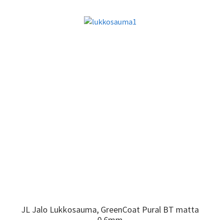
JL Jalo Lukkosauma, GreenCoat Pural BT matta
JL Jalo Lukkosauma, GreenCoat Pural BT matta
0,6mm
0,6mm