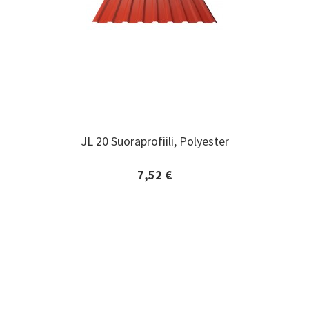
JL 20 Suoraprofiili, Polyester
JL 20 Suoraprofiili, Polyester
7,52 €
Lisätiedot ja tilaaminen