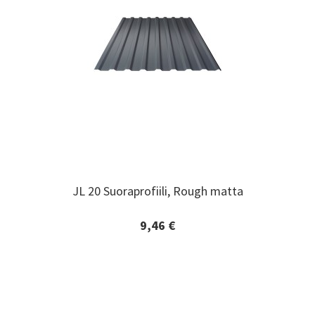
JL 20 Suoraprofiili, Rough matta
JL 20 Suoraprofiili, Rough matta
9,46 €
Lisätiedot ja tilaaminen