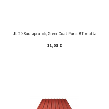
JL 20 Suoraprofiili, GreenCoat Pural BT matta
JL 20 Suoraprofiili, GreenCoat Pural BT matta
11,08 €
Lisätiedot ja tilaaminen