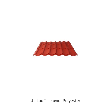
JL Lux Tiilikuvio, Polyester
JL Lux Tiilikuvio, Polyester