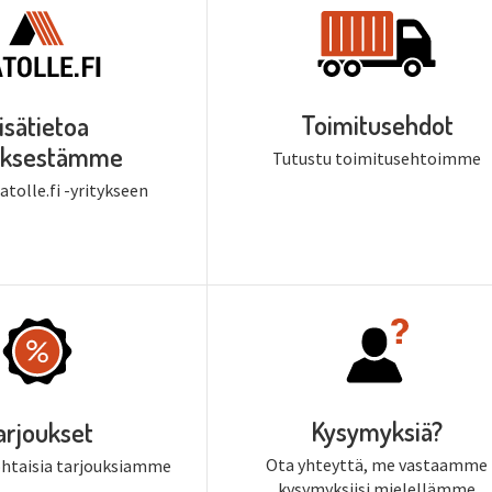
Toimitusehdot
isätietoa
tyksestämme
Tutustu toimitusehtoimme
tolle.fi -yritykseen
Kysymyksiä?
arjoukset
Ota yhteyttä, me vastaamme
ohtaisia tarjouksiamme
kysymyksiisi mielellämme