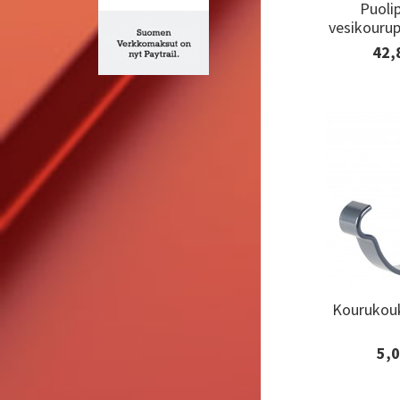
Puoli
Puoli
vesikourup
vesikourup
42,
Lisäti
tilaa
Kourukouk
Kourukouk
5,0
Lisäti
tilaa