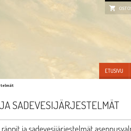
OSTO
ETUSIVU
stelmät
 JA SADEVESIJÄRJESTELMÄT
t rännit ja sadevesijärjestelmät asennusval