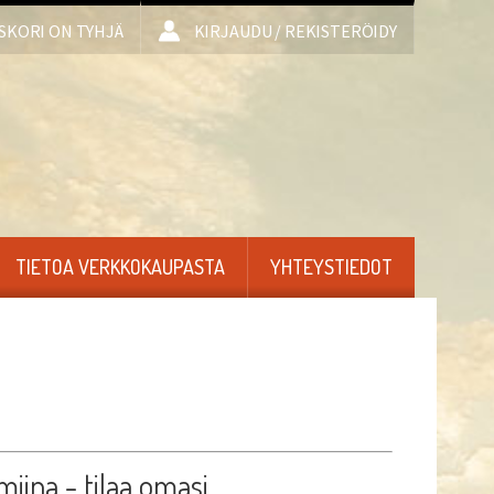
SKORI ON TYHJÄ
KIRJAUDU / REKISTERÖIDY
TIETOA VERKKOKAUPASTA
YHTEYSTIEDOT
miina - tilaa omasi