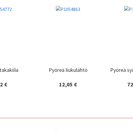
akakiila
Pyöreä liukulähtö
Pyöreä sy
akakiila
Pyöreä liukulähtö
Pyöreä sy
2 €
12,05 €
72
edot ja
Lisätiedot ja
Lisä
minen
tilaaminen
til