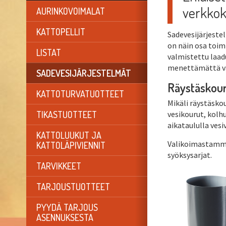
verkko
AURINKOVOIMALAT
KATTOPELLIT
Sadevesijärjestel
on näin osa toim
LISTAT
valmistettu laad
menettämättä vä
SADEVESIJÄRJESTELMÄT
Räystäskour
KATTOTURVATUOTTEET
Mikäli räystäsko
vesikourut, kolhu
TIKASTUOTTEET
aikataululla vesi
KATTOLUUKUT JA
Valikoimastamme 
KATTOLÄPIVIENNIT
syöksysarjat.
TARVIKKEET
TARJOUSTUOTTEET
PYYDÄ TARJOUS
ASENNUKSESTA