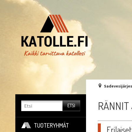
Sadevesijärje
RÄNNIT
TUOTERYHMÄT
Erilaise