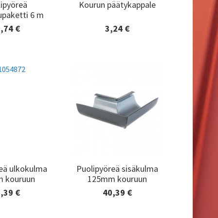
ipyöreä
Kourun päätykappale
ipyöreä
Kourun päätykappale
upaketti 6 m
upaketti 6 m
,74 €
3,24 €
tiedot ja
Lisätiedot ja
aaminen
tilaaminen
eä ulkokulma
Puolipyöreä sisäkulma
eä ulkokulma
Puolipyöreä sisäkulma
 kouruun
125mm kouruun
 kouruun
125mm kouruun
,39 €
40,39 €
tiedot ja
Lisätiedot ja
aaminen
tilaaminen