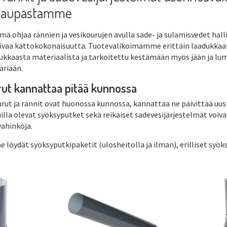
kaupastamme
mä ohjaa rännien ja vesikourujen avulla sade- ja sulamisvedet hall
ivaa kattokokonaisuutta. Tuotevalikoimamme erittäin laadukkaat 
ukkaasta materiaalista ja tarkoitettu kestämään myös jään ja l
riään.
ut kannattaa pitää kunnossa
urut ja rännit ovat huonossa kunnossa, kannattaa ne päivittää 
illa olevat syöksyputket sekä reikäiset sadevesijärjestelmät voiv
vahinkoja.
löydät syöksyputkipaketit (ulosheitolla ja ilman), erilliset syöks