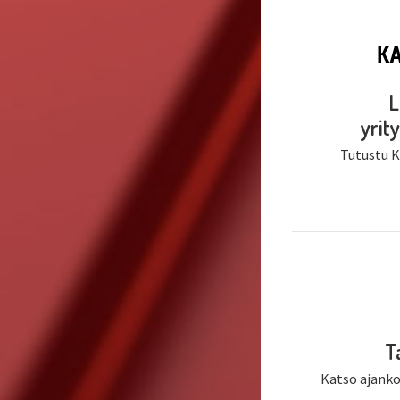
L
yri
Tutustu Ka
T
Katso ajank