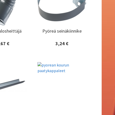
losheittäjä
Pyöreä seinäkiinnike
losheittäjä
Pyöreä seinäkiinnike
,67 €
3,24 €
tiedot ja
Lisätiedot ja
aaminen
tilaaminen