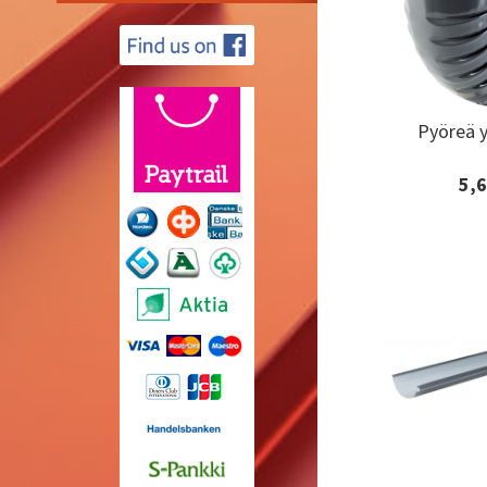
Pyöreä 
Pyöreä 
5,6
Lisäti
tilaa