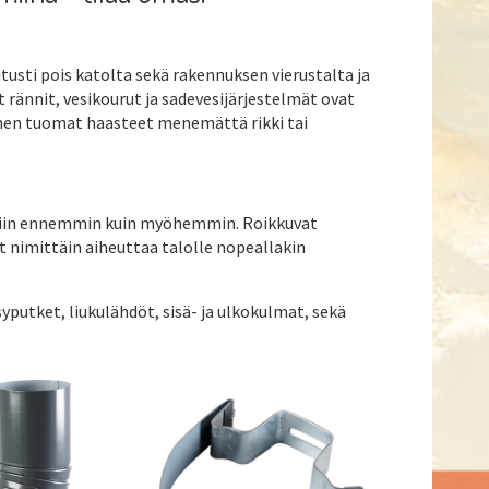
itusti pois katolta sekä rakennuksen vierustalta ja
rännit, vesikourut ja sadevesijärjestelmät ovat
umen tuomat haasteet menemättä rikki tai
uusiin ennemmin kuin myöhemmin. Roikkuvat
at nimittäin aiheuttaa talolle nopeallakin
yputket, liukulähdöt, sisä- ja ulkokulmat, sekä