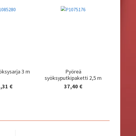
öksysarja 3 m
Pyöreä
öksysarja 3 m
Pyöreä
syöksyputkipaketti 2,5 m
syöksyputkipaketti 2,5 m
,31 €
37,40 €
tiedot ja
Lisätiedot ja
aaminen
tilaaminen