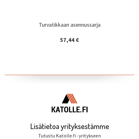
Turvatikkaan asennussarja
Turvatikkaan asennussarja
57,44 €
Lisätiedot ja tilaaminen
Lisätietoa yrityksestämme
Tutustu Katolle.fi -yritykseen