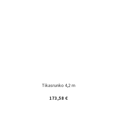
Tikasrunko 4,2 m
Tikasrunko 4,2 m
173,58 €
Lisätiedot ja tilaaminen