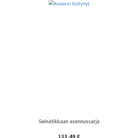
Seinätikkaan asennussarja
Seinätikkaan asennussarja
133,49 €