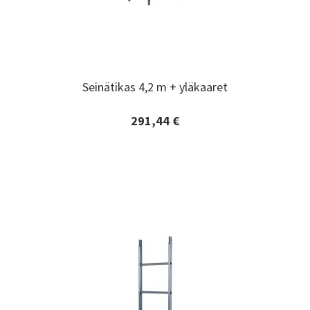
Seinätikas 4,2 m + yläkaaret
Seinätikas 4,2 m + yläkaaret
291,44 €
Lisätiedot ja tilaaminen