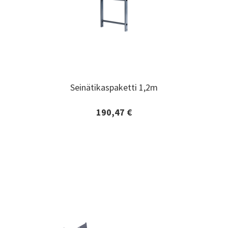
Seinätikaspaketti 1,2m
Seinätikaspaketti 1,2m
190,47 €
Lisätiedot ja tilaaminen