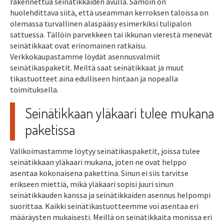
rakennettua seinätikkaiden avulla. Samoin on
huolehdittava siitä, että useamman kerroksen taloissa on
olemassa turvallinen alaspääsy esimerkiksi tulipalon
sattuessa. Tällöin parvekkeen tai ikkunan vierestä menevät
seinätikkaat ovat erinomainen ratkaisu.
Verkkokaupastamme löydät asennusvalmiit
seinätikaspaketit. Meiltä saat seinätikkaat ja muut
tikastuotteet aina edulliseen hintaan ja nopealla
toimituksella.
Seinätikkaan yläkaari tulee mukana
paketissa
Valikoimastamme löytyy seinätikaspaketit, joissa tulee
seinätikkaan yläkaari mukana, joten ne ovat helppo
asentaa kokonaisena pakettina. Sinun ei siis tarvitse
erikseen miettiä, mikä yläkaari sopisi juuri sinun
seinätikkauden kanssa ja seinätikkaiden asennus helpompi
suorittaa. Kaikki seinätikastuotteemme voi asentaa eri
määräysten mukaisesti. Meillä on seinätikkaita monissa eri