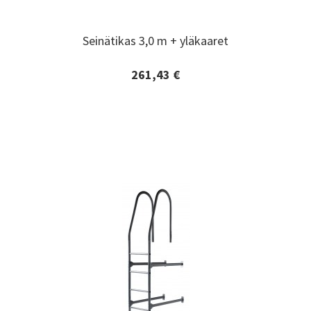
Seinätikas 3,0 m + yläkaaret
Seinätikas 3,0 m + yläkaaret
261,43 €
Lisätiedot ja tilaaminen