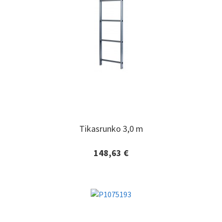
Tikasrunko 3,0 m
Tikasrunko 3,0 m
148,63 €
Lisätiedot ja tilaaminen