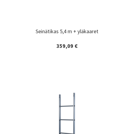
Seinätikas 5,4 m + yläkaaret
Seinätikas 5,4 m + yläkaaret
359,09 €
Lisätiedot ja tilaaminen