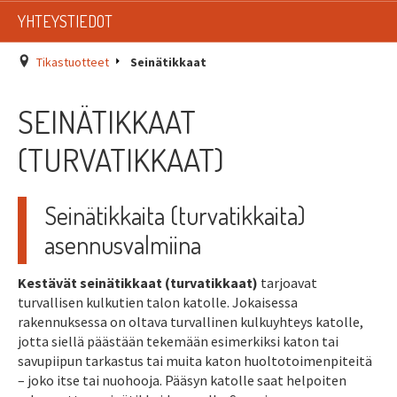
LISTAT
YHTEYSTIEDOT
SADEVESIJÄRJESTELMÄT
Tikastuotteet
Seinätikkaat
KATTOTURVATUOTTEET
SEINÄTIKKAAT
TIKASTUOTTEET
(TURVATIKKAAT)
KATTOLUUKUT JA KATTOLÄPIVIENNIT
Seinätikkaita (turvatikkaita)
TARVIKKEET
asennusvalmiina
TARJOUSTUOTTEET
Kestävät seinätikkaat (turvatikkaat)
tarjoavat
turvallisen kulkutien talon katolle. Jokaisessa
PYYDÄ TARJOUS ASENNUKSESTA
rakennuksessa on oltava turvallinen kulkuyhteys katolle,
jotta siellä päästään tekemään esimerkiksi katon tai
savupiipun tarkastus tai muita katon huoltotoimenpiteitä
– joko itse tai nuohooja. Pääsyn katolle saat helpoiten