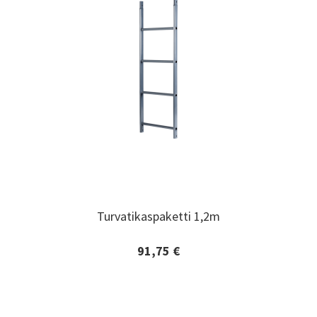
Turvatikaspaketti 1,2m
Turvatikaspaketti 1,2m
91,75 €
Lisätiedot ja tilaaminen