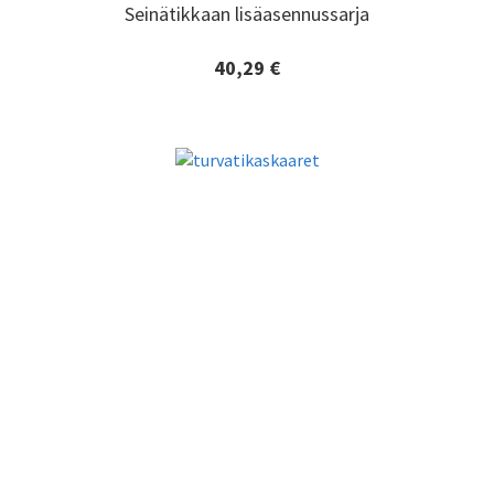
Seinätikkaan lisäasennussarja
Seinätikkaan lisäasennussarja
40,29 €
Lisätiedot ja tilaaminen