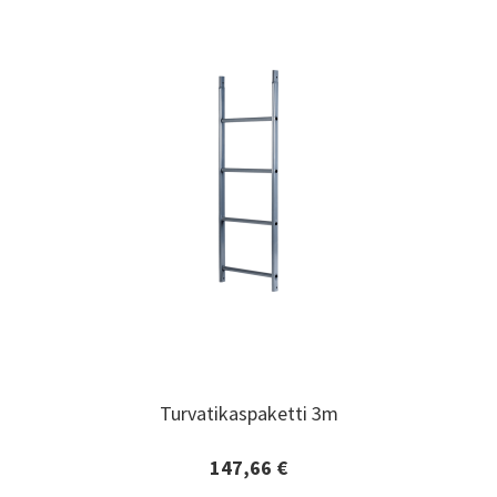
Turvatikaspaketti 3m
Turvatikaspaketti 3m
147,66 €
Lisätiedot ja tilaaminen