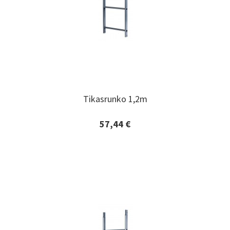
Tikasrunko 1,2m
Tikasrunko 1,2m
57,44 €
Lisätiedot ja tilaaminen